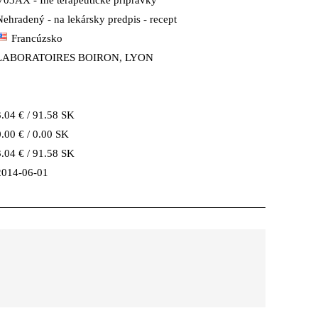
V03AX - Iné terapeutické prípravky
Nehradený - na lekársky predpis - recept
Francúzsko
LABORATOIRES BOIRON, LYON
3.04 € / 91.58 SK
0.00 € / 0.00 SK
3.04 € / 91.58 SK
2014-06-01