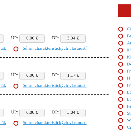
Cu
Fe
ÚP:
DP:
0.00 €
3.04 €
Ar
eták
Súhrn charakteristických vlastností
0,
K
De
P
ÚP:
DP:
0.00 €
1.17 €
H
Pr
eták
Súhrn charakteristických vlastností
Ep
L
Pa
ÚP:
DP:
0.00 €
3.04 €
St
W
eták
Súhrn charakteristických vlastností
Ci