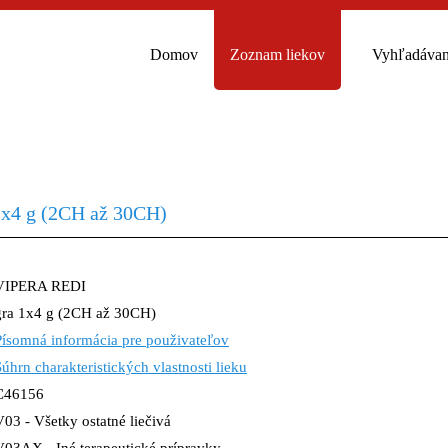
Domov
Zoznam liekov
Vyhľadávan
x4 g (2CH až 30CH)
VIPERA REDI
gra 1x4 g (2CH až 30CH)
Písomná informácia pre použivateľov
Súhrn charakteristických vlastnosti lieku
C46156
V03 - Všetky ostatné liečivá