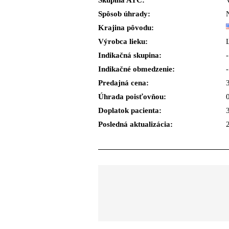
Skupina ATC:
Spôsob úhrady:
Krajina pôvodu:
Výrobca lieku:
Indikačná skupina:
-
Indikačné obmedzenie:
-
Predajná cena:
Úhrada poisťovňou:
Doplatok pacienta:
Posledná aktualizácia: