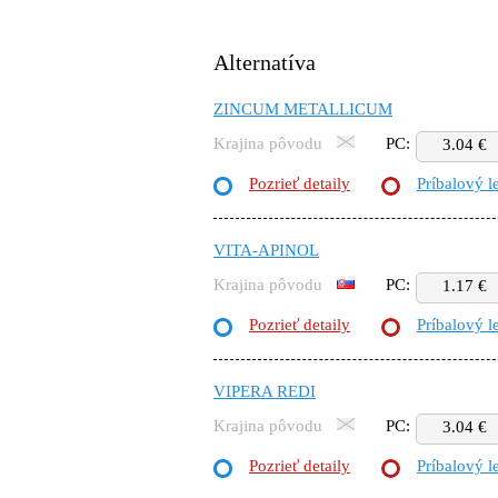
Alternatíva
ZINCUM METALLICUM
Krajina pôvodu
PC:
3.04 €
Pozrieť detaily
Príbalový l
VITA-APINOL
Krajina pôvodu
PC:
1.17 €
Pozrieť detaily
Príbalový l
VIPERA REDI
Krajina pôvodu
PC:
3.04 €
Pozrieť detaily
Príbalový l