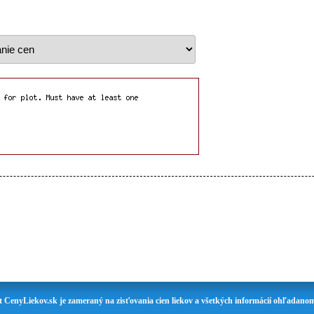
t CenyLiekov.sk je zameraný na zisťovania cien liekov a všetkých informácií ohľadanom