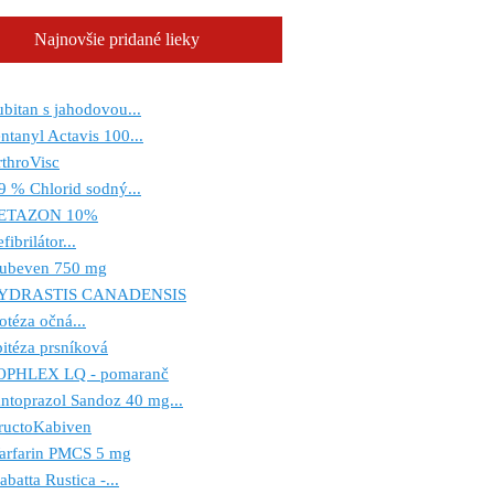
Najnovšie pridané lieky
bitan s jahodovou...
ntanyl Actavis 100...
throVisc
9 % Chlorid sodný...
ETAZON 10%
fibrilátor...
rubeven 750 mg
YDRASTIS CANADENSIS
otéza očná...
itéza prsníková
OPHLEX LQ - pomaranč
ntoprazol Sandoz 40 mg...
ructoKabiven
arfarin PMCS 5 mg
abatta Rustica -...