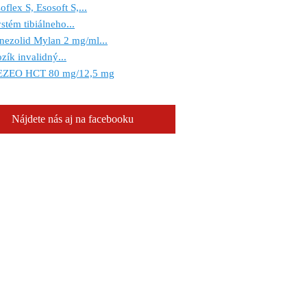
oflex S, Esosoft S,...
stém tibiálneho...
nezolid Mylan 2 mg/ml...
zík invalidný...
EZEO HCT 80 mg/12,5 mg
Nájdete nás aj na facebooku