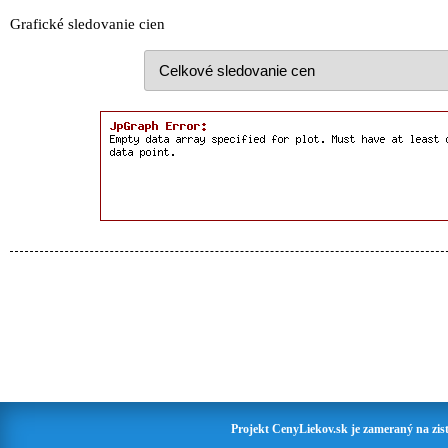
Grafické sledovanie cien
Projekt CenyLiekov.sk je zameraný na zisť