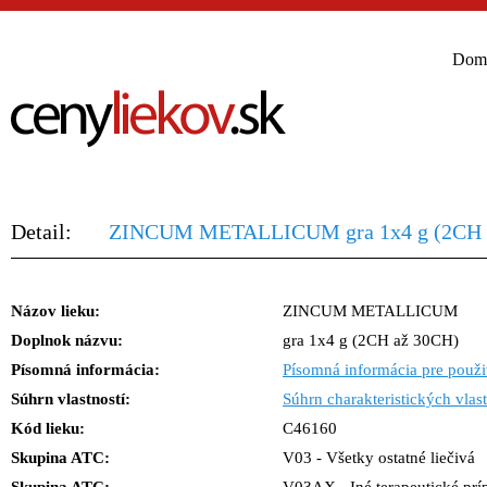
Dom
Detail:
ZINCUM METALLICUM gra 1x4 g (2CH 
Názov lieku:
ZINCUM METALLICUM
Doplnok názvu:
gra 1x4 g (2CH až 30CH)
Písomná informácia:
Písomná informácia pre použi
Súhrn vlastností:
Súhrn charakteristických vlast
Kód lieku:
C46160
Skupina ATC:
V03 - Všetky ostatné liečivá