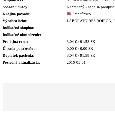
Skupina ATC:
V03AX - Iné terapeutické prí
Spôsob úhrady:
Nehradený - neda sa predpisa
Krajina pôvodu:
Francúzsko
Výrobca lieku:
LABORATOIRES BOIRON, 
Indikačná skupina:
-
Indikačné obmedzenie:
-
Predajná cena:
3.04 € / 91.58 SK
Úhrada poisťovňou:
0.00 € / 0.00 SK
Doplatok pacienta:
3.04 € / 91.58 SK
Posledná aktualizácia:
2016-05-01