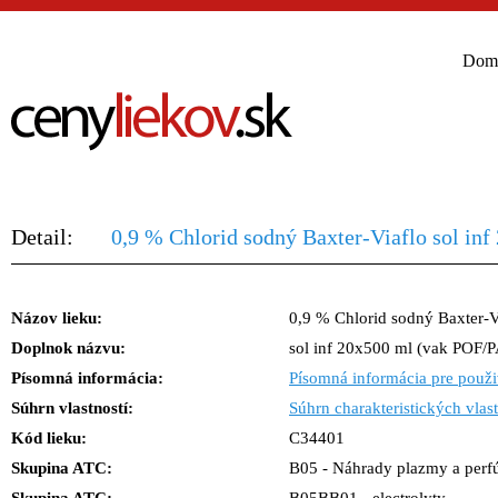
Dom
Detail:
0,9 % Chlorid sodný Baxter-Viaflo sol in
Názov lieku:
0,9 % Chlorid sodný Baxter-V
Doplnok názvu:
sol inf 20x500 ml (vak POF/P
Písomná informácia:
Písomná informácia pre použi
Súhrn vlastností:
Súhrn charakteristických vlast
Kód lieku:
C34401
Skupina ATC:
B05 - Náhrady plazmy a perf