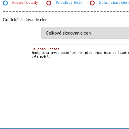
Pozrieť detaily
Príbalový leták
Súhrn charakteri
Grafické sledovanie cien