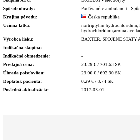
Skupina ATC:
B05BB01 - electrolyty
Spôsob úhrady:
Podávané v ambulancii - Spô
Krajina pôvodu:
Česká republika
Účinná látka:
nortriptylini hydrochloridum
hydrochloridum,aroma avella
Výrobca lieku:
BAXTER, SPOJENE STATY
Indikačná skupina:
-
Indikačné obmedzenie:
-
Predajná cena:
23.29 € / 701.63 SK
Úhrada poisťovňou:
23.00 € / 692.90 SK
Doplatok pacienta:
0.29 € / 8.74 SK
Posledná aktualizácia:
2017-03-01