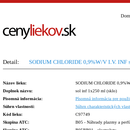
Dom
Detail:
SODIUM CHLORIDE 0,9%W/V I.V. INF sol
Názov lieku:
SODIUM CHLORIDE 0,9%W/V
Doplnok názvu:
sol inf 1x250 ml (sklo)
Písomná informácia:
Písomná informácia pre použi
Súhrn vlastností:
Súhrn charakteristických vlast
Kód lieku:
C97749
Skupina ATC:
B05 - Náhrady plazmy a perf