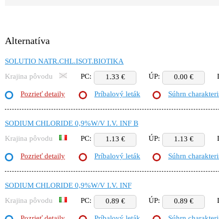
Alternatíva
SOLUTIO NATR.CHL.ISOT.BIOTIKA
Krajina pôvodu
PC:
ÚP:
1.33 €
0.00 €
Pozrieť detaily
Príbalový leták
Súhrn charakteri
SODIUM CHLORIDE 0,9%W/V I.V. INF B
Krajina pôvodu
PC:
ÚP:
1.13 €
1.13 €
Pozrieť detaily
Príbalový leták
Súhrn charakteri
SODIUM CHLORIDE 0,9%W/V I.V. INF
Krajina pôvodu
PC:
ÚP:
0.89 €
0.89 €
Pozrieť detaily
Príbalový leták
Súhrn charakteri