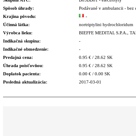
Skupina ATC:
B05BB01 - electrolyty
Spôsob úhrady:
Podávané v ambulancii - bez 
Krajina pôvodu:
-
Účinná látka:
nortriptylini hydrochloridum
Výrobca lieku:
BIEFFE MEDITAL S.P.A., 
Indikačná skupina:
-
Indikačné obmedzenie:
-
Predajná cena:
0.95 € / 28.62 SK
Úhrada poisťovňou:
0.95 € / 28.62 SK
Doplatok pacienta:
0.00 € / 0.00 SK
Posledná aktualizácia:
2017-03-01