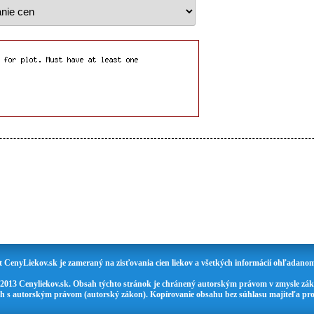
t CenyLiekov.sk je zameraný na zisťovania cien liekov a všetkých informácií ohľadanom
 2013 Cenyliekov.sk. Obsah týchto stránok je chránený autorským právom v zmysle zák
ch s autorským právom (autorský zákon). Kopírovanie obsahu bez súhlasu majiteľa pro