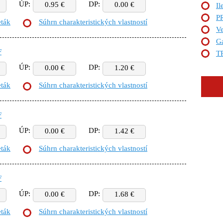
ÚP:
DP:
0.95 €
0.00 €
Il
P
eták
Súhrn charakteristických vlastností
Ve
G
F
T
ÚP:
DP:
0.00 €
1.20 €
eták
Súhrn charakteristických vlastností
F
ÚP:
DP:
0.00 €
1.42 €
eták
Súhrn charakteristických vlastností
F
ÚP:
DP:
0.00 €
1.68 €
eták
Súhrn charakteristických vlastností