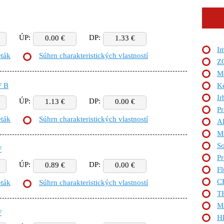
ÚP:
DP:
0.00 €
1.33 €
I
eták
Súhrn charakteristických vlastností
Z
M
F B
Ke
Ir
ÚP:
DP:
1.13 €
0.00 €
Pr
eták
Súhrn charakteristických vlastností
A
M
So
F
Pr
ÚP:
DP:
0.89 €
0.00 €
Fl
C
eták
Súhrn charakteristických vlastností
T
M
F
H