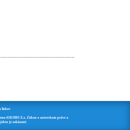
 liekov
ona 618/2003 Z.z. Zákon o autorskom práve a
jektu je zakázané.