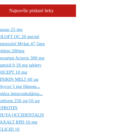
Najnovšie pridané lieky
masup 25 mg
OLOFT OC 20 mg/ml
etoprolol Mylan 47,5mg
tilept 200mg
besartan Actavis 300 mg
amixil 0,18 mg tablety
RICEPT 10 mg
INIRIN MELT 60 µg
bycor 5 mg filmom...
otéza intravaskulárna...
utiform 250 µg/10 µg
EPROTIN
HUYA OCCIDENTALIS
AXALT RPD 10 mg
ELICID 10