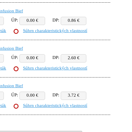
nfusion Bief
ÚP:
DP:
0.00 €
0.86 €
eták
Súhrn charakteristických vlastností
nfusion Bief
ÚP:
DP:
0.00 €
2.60 €
eták
Súhrn charakteristických vlastností
nfusion Bief
ÚP:
DP:
0.00 €
3.72 €
eták
Súhrn charakteristických vlastností