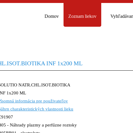
Domov
Zoznam liekov
Vyhľadávan
L.ISOT.BIOTIKA INF 1x200 ML
SOLUTIO NATR.CHL.ISOT.BIOTIKA
INF 1x200 ML
Písomná informácia pre použivateľov
Súhrn charakteristických vlastnosti lieku
C91907
B05 - Náhrady plazmy a perfúzne roztoky