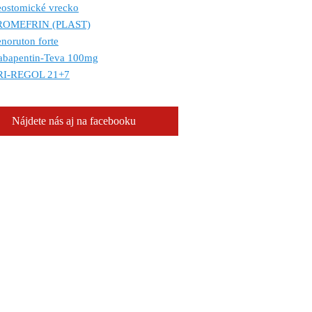
eostomické vrecko
ROMEFRIN (PLAST)
noruton forte
abapentin-Teva 100mg
RI-REGOL 21+7
Nájdete nás aj na facebooku