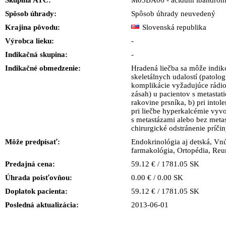
Skupina ATC:
M05BA06 - acidum ibandron
Spôsob úhrady:
Spôsob úhrady neuvedený
Krajina pôvodu:
Slovenská republika
Výrobca lieku:
-
Indikačná skupina:
-
Indikačné obmedzenie:
Hradená liečba sa môže indiko
skeletálnych udalostí (patolog
komplikácie vyžadujúce rádio
zásah) u pacientov s metastat
rakovine prsníka, b) pri intole
pri liečbe hyperkalcémie vy
s metastázami alebo bez metas
chirurgické odstránenie príčin
Môže predpísať:
Endokrinológia aj detská, Vnú
farmakológia, Ortopédia, Reu
Predajná cena:
59.12 € / 1781.05 SK
Úhrada poisťovňou:
0.00 € / 0.00 SK
Doplatok pacienta:
59.12 € / 1781.05 SK
Posledná aktualizácia:
2013-06-01