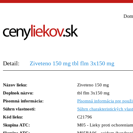
Dom
Detail:
Ziveteno 150 mg tbl flm 3x150 mg
Názov lieku:
Ziveteno 150 mg
Doplnok názvu:
tbl flm 3x150 mg
Písomná informácia:
Písomná informácia pre použi
Súhrn vlastností:
Súhrn charakteristických vlast
Kód lieku:
C21796
Skupina ATC:
M05 - Lieky proti ochoreniam