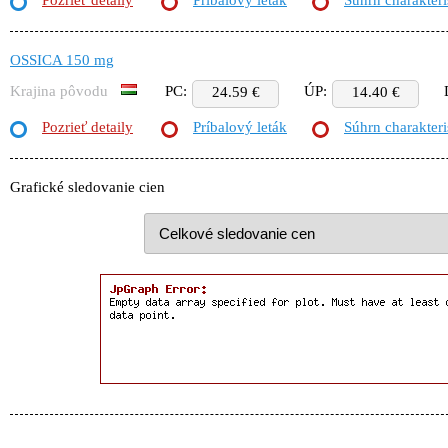
Pozrieť detaily
Príbalový leták
Súhrn charakteri
OSSICA 150 mg
Krajina pôvodu
PC:
ÚP:
24.59 €
14.40 €
Pozrieť detaily
Príbalový leták
Súhrn charakteri
Grafické sledovanie cien