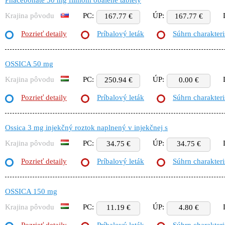
Phacebonate 50 mg filmom obalené tablety
Krajina pôvodu
PC:
ÚP:
167.77 €
167.77 €
Pozrieť detaily
Príbalový leták
Súhrn charakteri
OSSICA 50 mg
Krajina pôvodu
PC:
ÚP:
250.94 €
0.00 €
Pozrieť detaily
Príbalový leták
Súhrn charakteri
Ossica 3 mg injekčný roztok naplnený v injekčnej s
Krajina pôvodu
PC:
ÚP:
34.75 €
34.75 €
Pozrieť detaily
Príbalový leták
Súhrn charakteri
OSSICA 150 mg
Krajina pôvodu
PC:
ÚP:
11.19 €
4.80 €