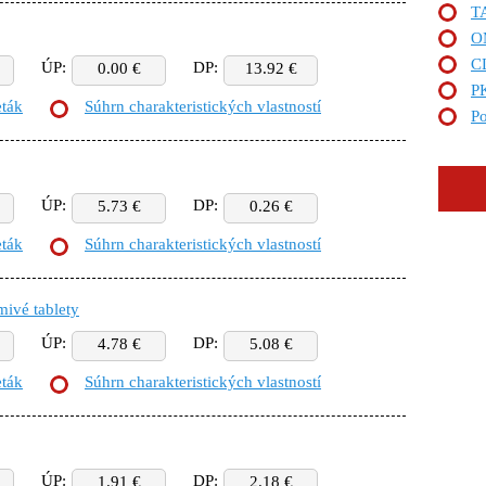
T
O
C
ÚP:
DP:
0.00 €
13.92 €
P
eták
Súhrn charakteristických vlastností
Po
ÚP:
DP:
5.73 €
0.26 €
eták
Súhrn charakteristických vlastností
mivé tablety
ÚP:
DP:
4.78 €
5.08 €
eták
Súhrn charakteristických vlastností
ÚP:
DP:
1.91 €
2.18 €