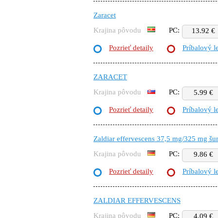
Zaracet
Krajina pôvodu
PC:
13.92 €
Pozrieť detaily
Príbalový l
ZARACET
Krajina pôvodu
PC:
5.99 €
Pozrieť detaily
Príbalový l
Zaldiar effervescens 37,5 mg/325 mg šu
Krajina pôvodu
PC:
9.86 €
Pozrieť detaily
Príbalový l
ZALDIAR EFFERVESCENS
Krajina pôvodu
PC:
4.09 €