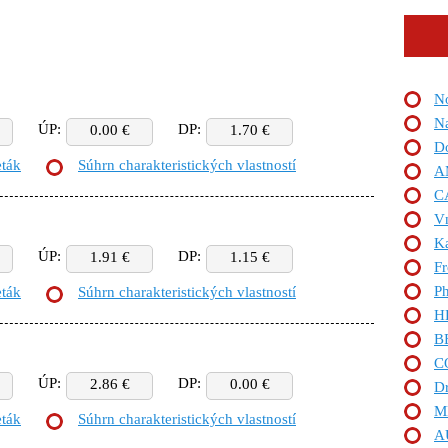
No
Na
ÚP:
DP:
0.00 €
1.70 €
D
eták
Súhrn charakteristických vlastností
A
C
Vn
Ka
ÚP:
DP:
1.91 €
1.15 €
Fr
Ph
eták
Súhrn charakteristických vlastností
H
B
C
ÚP:
DP:
2.86 €
0.00 €
Dr
M
eták
Súhrn charakteristických vlastností
A