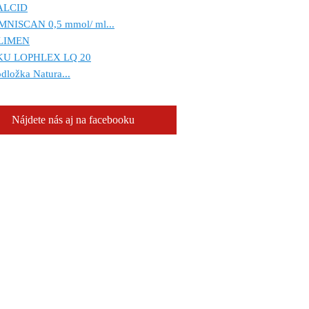
ALCID
MNISCAN 0,5 mmol/ ml...
LIMEN
KU LOPHLEX LQ 20
dložka Natura...
Nájdete nás aj na facebooku