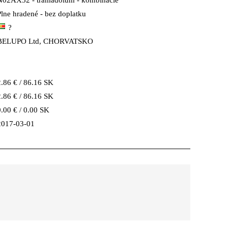
N02AX52 - tramadolum - kombinácie
Plne hradené - bez doplatku
?
BELUPO Ltd, CHORVATSKO
2.86 € / 86.16 SK
2.86 € / 86.16 SK
0.00 € / 0.00 SK
2017-03-01