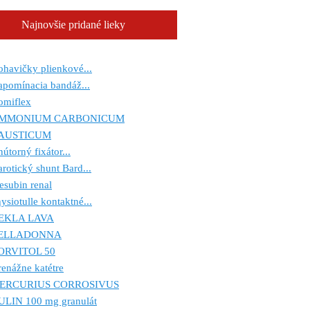
Najnovšie pridané lieky
havičky plienkové...
pomínacia bandáž...
omiflex
MMONIUM CARBONICUM
AUSTICUM
útorný fixátor...
rotický shunt Bard...
esubin renal
ysiotulle kontaktné...
EKLA LAVA
ELLADONNA
ORVITOL 50
enážne katétre
ERCURIUS CORROSIVUS
ULIN 100 mg granulát