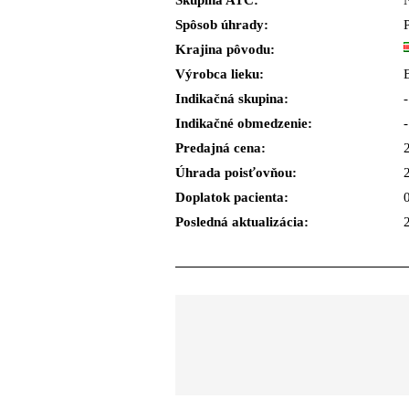
Skupina ATC:
Spôsob úhrady:
Krajina pôvodu:
Výrobca lieku:
Indikačná skupina:
-
Indikačné obmedzenie:
-
Predajná cena:
Úhrada poisťovňou:
Doplatok pacienta:
Posledná aktualizácia: