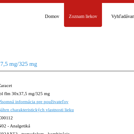
Domov
Zoznam liekov
Vyhľadávan
x37,5 mg/325 mg
Zaracet
tbl flm 30x37,5 mg/325 mg
Písomná informácia pre použivateľov
Súhrn charakteristických vlastnosti lieku
C00112
N02 - Analgetiká