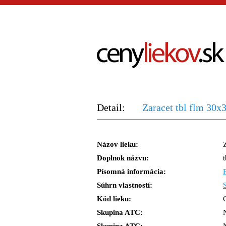
Detail:
Zaracet tbl flm 30
Názov lieku:
Doplnok názvu:
Písomná informácia:
Súhrn vlastností:
Kód lieku:
Skupina ATC: