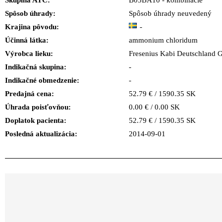
Skupina ATC:
B05BA10 - kombinácie
Spôsob úhrady:
Spôsob úhrady neuvedený
Krajina pôvodu:
-
Účinná látka:
ammonium chloridum
Výrobca lieku:
Fresenius Kabi Deutschlan
Indikačná skupina:
-
Indikačné obmedzenie:
-
Predajná cena:
52.79 € / 1590.35 SK
Úhrada poisťovňou:
0.00 € / 0.00 SK
Doplatok pacienta:
52.79 € / 1590.35 SK
Posledná aktualizácia:
2014-09-01