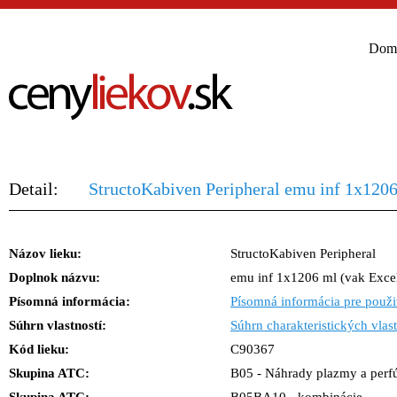
Dom
Detail:
StructoKabiven Peripheral emu inf 1x1206
Názov lieku:
StructoKabiven Peripheral
Doplnok názvu:
emu inf 1x1206 ml (vak Exce
Písomná informácia:
Písomná informácia pre použi
Súhrn vlastností:
Súhrn charakteristických vlast
Kód lieku:
C90367
Skupina ATC:
B05 - Náhrady plazmy a perf