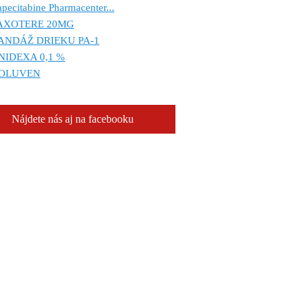
pecitabine Pharmacenter...
AXOTERE 20MG
ANDÁŽ DRIEKU PA-1
NIDEXA 0,1 %
OLUVEN
Nájdete nás aj na facebooku