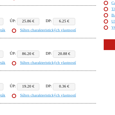
Ca
T
B
ÚP:
DP:
25.86 €
6.25 €
U
V
eták
Súhrn charakteristických vlastností
ÚP:
DP:
86.20 €
20.88 €
eták
Súhrn charakteristických vlastností
ÚP:
DP:
19.20 €
0.36 €
eták
Súhrn charakteristických vlastností