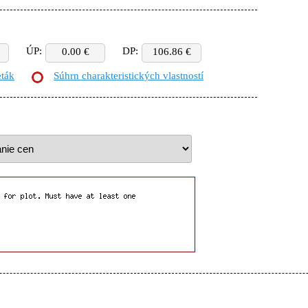
ÚP:
DP:
0.00 €
106.86 €
eták
Súhrn charakteristických vlastností