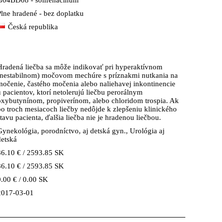
G04BD08 - solifenacinum
Plne hradené - bez doplatku
Česká republika
Hradená liečba sa môže indikovať pri hyperaktívnom
(nestabilnom) močovom mechúre s príznakmi nutkania na
močenie, častého močenia alebo naliehavej inkontinencie
u pacientov, ktorí netolerujú liečbu perorálnym
oxybutynínom, propiverínom, alebo chloridom trospia. Ak
po troch mesiacoch liečby nedôjde k zlepšeniu klinického
stavu pacienta, ďalšia liečba nie je hradenou liečbou.
Gynekológia, porodníctvo, aj detská gyn., Urológia aj
detská
86.10 € / 2593.85 SK
86.10 € / 2593.85 SK
0.00 € / 0.00 SK
2017-03-01