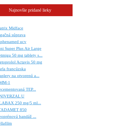
Najnovšie pridané lieky
trix Midface
igačná súprava
aphenamed ucv
ni Super Plus Air Large
tmiga 50 mg tablety s...
toprolol Actavis 50 mg
rla francúzska
aplery na otvorenú a...
MM-1
ecementovaná TEP...
NIVERZAL U
LABAX 250 mg/5 ml...
TADAMET 850
oprénová bandáž ...
llafilm