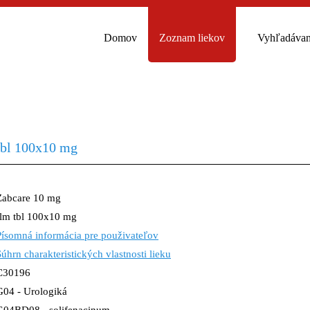
Domov
Zoznam liekov
Vyhľadávan
tbl 100x10 mg
Zabcare 10 mg
flm tbl 100x10 mg
Písomná informácia pre použivateľov
Súhrn charakteristických vlastnosti lieku
C30196
G04 - Urologiká