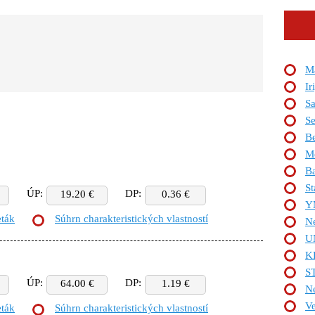
Ma
Ir
S
Se
Be
Me
Ba
St
ÚP:
DP:
19.20 €
0.36 €
Y
eták
Súhrn charakteristických vlastností
N
U
K
S
ÚP:
DP:
64.00 €
1.19 €
Ne
Ve
eták
Súhrn charakteristických vlastností