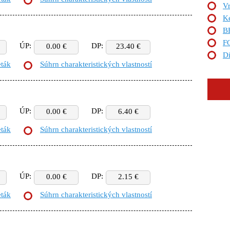
Vr
K
B
F
ÚP:
DP:
0.00 €
23.40 €
Di
eták
Súhrn charakteristických vlastností
ÚP:
DP:
0.00 €
6.40 €
eták
Súhrn charakteristických vlastností
ÚP:
DP:
0.00 €
2.15 €
eták
Súhrn charakteristických vlastností