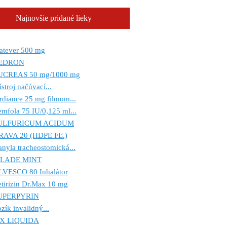
Najnovšie pridané lieky
atever 500 mg
EDRON
UCREAS 50 mg/1000 mg
ístroj načúvací...
rdiance 25 mg filmom...
mfola 75 IU/0,125 ml...
ULFURICUM ACIDUM
RAVA 20 (HDPE FĽ.)
nyla tracheostomická...
ILADE MINT
LVESCO 80 Inhalátor
tirizin Dr.Max 10 mg
UPERPYRIN
zík invalidný...
IX LIQUIDA