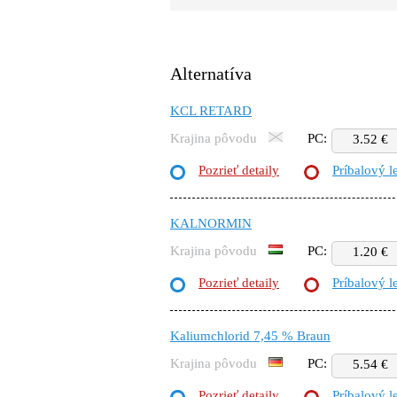
Alternatíva
KCL RETARD
Krajina pôvodu
PC:
3.52 €
Pozrieť detaily
Príbalový l
KALNORMIN
Krajina pôvodu
PC:
1.20 €
Pozrieť detaily
Príbalový l
Kaliumchlorid 7,45 % Braun
Krajina pôvodu
PC:
5.54 €
Pozrieť detaily
Príbalový l