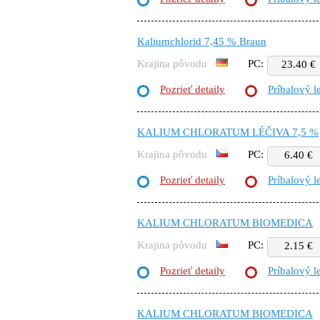
Kaliumchlorid 7,45 % Braun
Krajina pôvodu
PC:
23.40 €
Pozrieť detaily
Príbalový l
KALIUM CHLORATUM LÉČIVA 7,5 %
Krajina pôvodu
PC:
6.40 €
Pozrieť detaily
Príbalový l
KALIUM CHLORATUM BIOMEDICA
Krajina pôvodu
PC:
2.15 €
Pozrieť detaily
Príbalový l
KALIUM CHLORATUM BIOMEDICA