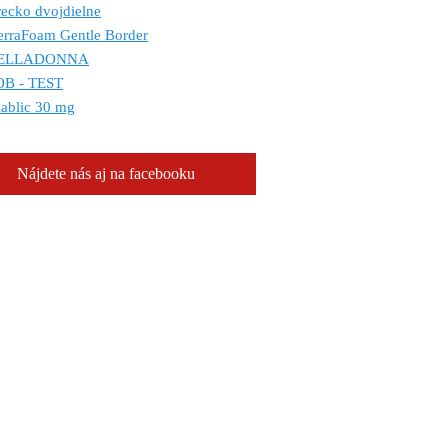
ecko dvojdielne
erraFoam Gentle Border
ELLADONNA
OB - TEST
ablic 30 mg
Nájdete nás aj na facebooku