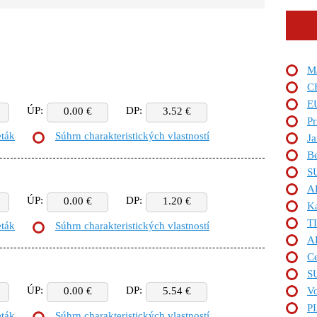
M
C
E
ÚP:
DP:
0.00 €
3.52 €
Pr
eták
Súhrn charakteristických vlastností
Ja
Be
S
A
ÚP:
DP:
0.00 €
1.20 €
Ka
T
eták
Súhrn charakteristických vlastností
A
Ce
S
ÚP:
DP:
0.00 €
5.54 €
Vo
P
eták
Súhrn charakteristických vlastností