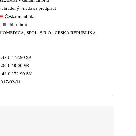
A12BA01 - kalium chlorid
Nehradený - neda sa predpisat
Česká republika
kalii chloridum
BIOMEDICA, SPOL. S R.O., CESKA REPUBLIKA
2.42 € / 72.90 SK
0.00 € / 0.00 SK
2.42 € / 72.90 SK
2017-02-01