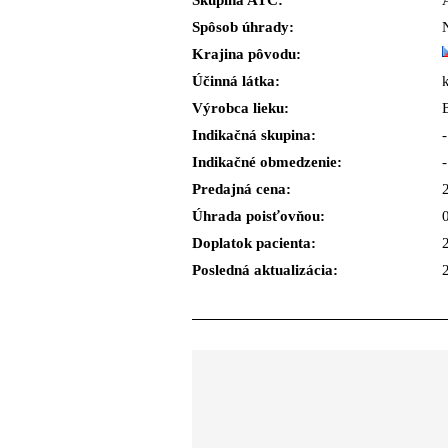
Skupina ATC:
Spôsob úhrady:
Krajina pôvodu:
Účinná látka:
Výrobca lieku:
Indikačná skupina:
-
Indikačné obmedzenie:
-
Predajná cena:
Úhrada poisťovňou:
Doplatok pacienta:
Posledná aktualizácia: