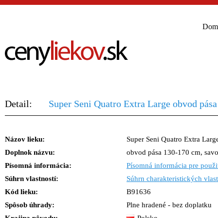
Dom
Detail:
Super Seni Quatro Extra Large obvod pása
Názov lieku:
Super Seni Quatro Extra Larg
Doplnok názvu:
obvod pása 130-170 cm, savo
Písomná informácia:
Písomná informácia pre použi
Súhrn vlastností:
Súhrn charakteristických vlast
Kód lieku:
B91636
Spôsob úhrady:
Plne hradené - bez doplatku