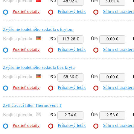
Krajina pôvodu
PC:
ÚP:
48.92 €
30.61 €
Pozrieť detaily
Príbalový leták
Súhrn charakteri
Zvýšenie toaletného sedadla s krytom
Krajina pôvodu
PC:
ÚP:
113.28 €
0.00 €
Pozrieť detaily
Príbalový leták
Súhrn charakteri
Zvýšenie toaletného sedadla bez krytu
Krajina pôvodu
PC:
ÚP:
68.36 €
0.00 €
Pozrieť detaily
Príbalový leták
Súhrn charakteri
Zvlhčovací filter Thermovent T
Krajina pôvodu
PC:
ÚP:
2.74 €
2.53 €
Pozrieť detaily
Príbalový leták
Súhrn charakteri