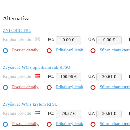
Alternatíva
ZYLORIC TBL
Krajina pôvodu
PC:
ÚP:
0.00 €
0.00 €
Pozrieť detaily
Príbalový leták
Súhrn charakteri
Zvyšovač WC s opierkami rúk RFSU
Krajina pôvodu
PC:
ÚP:
100.96 €
30.61 €
Pozrieť detaily
Príbalový leták
Súhrn charakteri
Zvyšovač WC s krytom RFSU
Krajina pôvodu
PC:
ÚP:
79.27 €
30.61 €
Pozrieť detaily
Príbalový leták
Súhrn charakteri