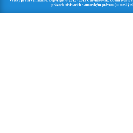
Všetky práva vyhradené. Copyright © 2012 - 2013 Cenyliekov.sk. Obsah týchto 
právach súvisiacich s autorským právom (autorský zá