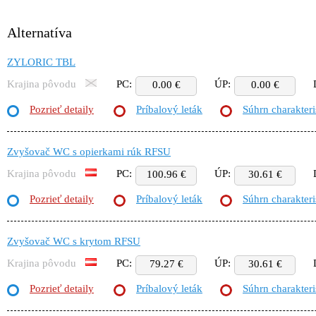
Alternatíva
ZYLORIC TBL
Krajina pôvodu
PC:
ÚP:
0.00 €
0.00 €
Pozrieť detaily
Príbalový leták
Súhrn charakteri
Zvyšovač WC s opierkami rúk RFSU
Krajina pôvodu
PC:
ÚP:
100.96 €
30.61 €
Pozrieť detaily
Príbalový leták
Súhrn charakteri
Zvyšovač WC s krytom RFSU
Krajina pôvodu
PC:
ÚP:
79.27 €
30.61 €
Pozrieť detaily
Príbalový leták
Súhrn charakteri