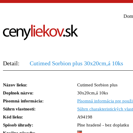
Dom
Detail:
Cutimed Sorbion plus 30x20cm,á 10ks
Názov lieku:
Cutimed Sorbion plus
Doplnok názvu:
30x20cm,á 10ks
Písomná informácia:
Písomná informácia pre použi
Súhrn vlastností:
Súhrn charakteristických vlast
Kód lieku:
A94198
Spôsob úhrady:
Plne hradené - bez doplatku