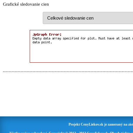
Grafické sledovanie cien
Projekt CenyLiekov.sk je zameraný na zisť