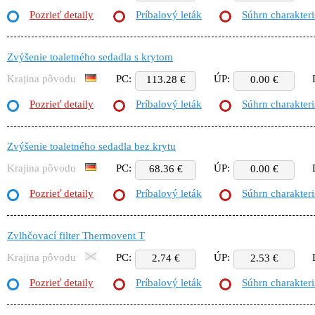
Pozrieť detaily
Príbalový leták
Súhrn charakteri
Zvýšenie toaletného sedadla s krytom
Krajina pôvodu
PC:
ÚP:
113.28 €
0.00 €
Pozrieť detaily
Príbalový leták
Súhrn charakteri
Zvýšenie toaletného sedadla bez krytu
Krajina pôvodu
PC:
ÚP:
68.36 €
0.00 €
Pozrieť detaily
Príbalový leták
Súhrn charakteri
Zvlhčovací filter Thermovent T
Krajina pôvodu
PC:
ÚP:
2.74 €
2.53 €
Pozrieť detaily
Príbalový leták
Súhrn charakteri