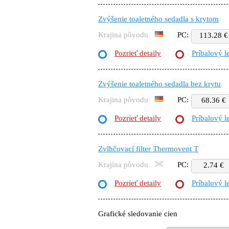
Zvýšenie toaletného sedadla s krytom
Krajina pôvodu
PC:
113.28 €
Pozrieť detaily
Príbalový l
Zvýšenie toaletného sedadla bez krytu
Krajina pôvodu
PC:
68.36 €
Pozrieť detaily
Príbalový l
Zvlhčovací filter Thermovent T
Krajina pôvodu
PC:
2.74 €
Pozrieť detaily
Príbalový l
Grafické sledovanie cien