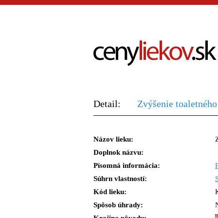
Detail:
Zvýšenie toaletného
Názov lieku:
Doplnok názvu:
Písomná informácia:
Súhrn vlastností:
Kód lieku:
Spôsob úhrady: