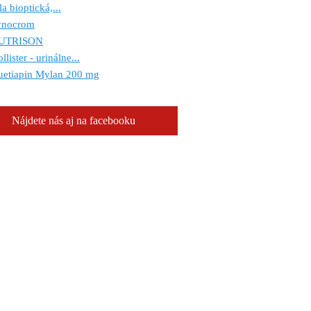
la bioptická,...
ynocrom
UTRISON
llister - urinálne...
uetiapin Mylan 200 mg
Nájdete nás aj na facebooku