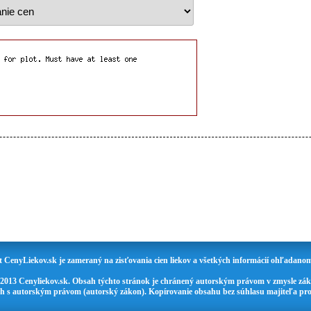
t CenyLiekov.sk je zameraný na zisťovania cien liekov a všetkých informácií ohľadanom
 2013 Cenyliekov.sk. Obsah týchto stránok je chránený autorským právom v zmysle zák
ch s autorským právom (autorský zákon). Kopírovanie obsahu bez súhlasu majiteľa pro