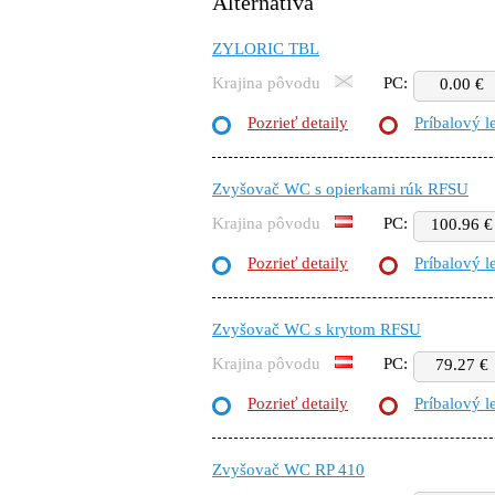
Alternatíva
ZYLORIC TBL
Krajina pôvodu
PC:
0.00 €
Pozrieť detaily
Príbalový l
Zvyšovač WC s opierkami rúk RFSU
Krajina pôvodu
PC:
100.96 €
Pozrieť detaily
Príbalový l
Zvyšovač WC s krytom RFSU
Krajina pôvodu
PC:
79.27 €
Pozrieť detaily
Príbalový l
Zvyšovač WC RP 410