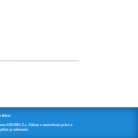
 liekov
ona 618/2003 Z.z. Zákon o autorskom práve a
jektu je zakázané.