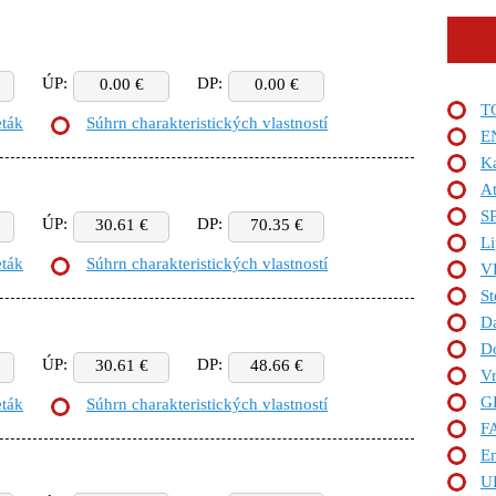
ÚP:
DP:
0.00 €
0.00 €
T
eták
Súhrn charakteristických vlastností
E
K
At
S
ÚP:
DP:
30.61 €
70.35 €
L
eták
Súhrn charakteristických vlastností
V
S
D
Do
ÚP:
DP:
30.61 €
48.66 €
Vr
G
eták
Súhrn charakteristických vlastností
F
E
U