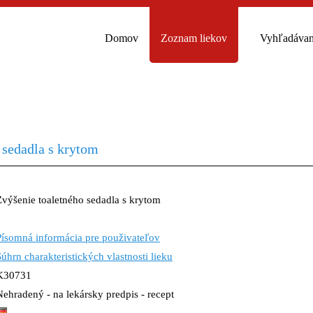
Domov
Zoznam liekov
Vyhľadávan
 sedadla s krytom
Zvýšenie toaletného sedadla s krytom
Písomná informácia pre použivateľov
Súhrn charakteristických vlastnosti lieku
K30731
Nehradený - na lekársky predpis - recept