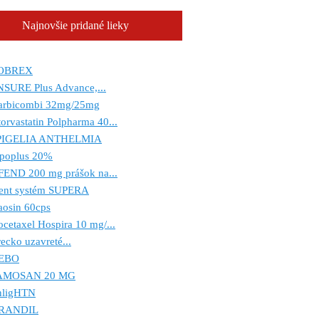
Najnovšie pridané lieky
OBREX
NSURE Plus Advance,...
arbicombi 32mg/25mg
orvastatin Polpharma 40...
PIGELIA ANTHELMIA
ipoplus 20%
FEND 200 mg prášok na...
tent systém SUPERA
aosin 60cps
cetaxel Hospira 10 mg/...
ecko uzavreté...
EBO
AMOSAN 20 MG
nligHTN
RANDIL