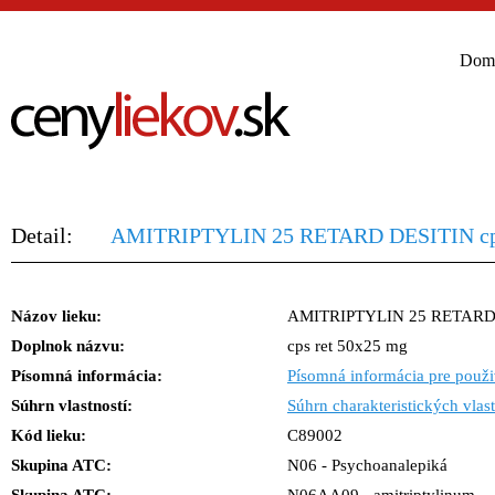
Dom
Detail:
AMITRIPTYLIN 25 RETARD DESITIN cps
Názov lieku:
AMITRIPTYLIN 25 RETARD
Doplnok názvu:
cps ret 50x25 mg
Písomná informácia:
Písomná informácia pre použi
Súhrn vlastností:
Súhrn charakteristických vlast
Kód lieku:
C89002
Skupina ATC:
N06 - Psychoanalepiká