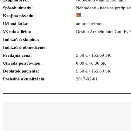
Skupina ATC:
N06AA09 - amitriptylinum
Spôsob úhrady:
Nehradený - neda sa predpisa
Krajina pôvodu:
-
Účinná látka:
amprenavirum
Výrobca lieku:
Desitin Arzneimitttel Gmb
Indikačná skupina:
-
Indikačné obmedzenie:
-
Predajná cena:
5.50 € / 165.69 SK
Úhrada poisťovňou:
0.00 € / 0.00 SK
Doplatok pacienta:
5.50 € / 165.69 SK
Posledná aktualizácia:
2017-02-01