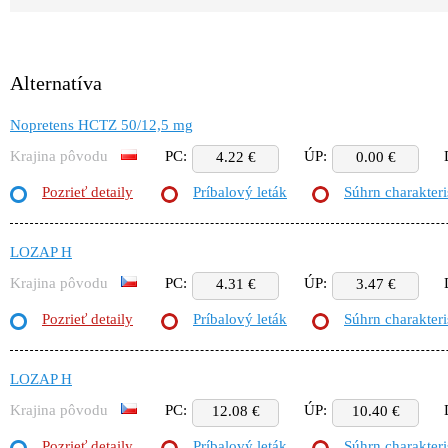
Alternatíva
Nopretens HCTZ 50/12,5 mg
Krajina pôvodu
PC:
ÚP:
4.22 €
0.00 €
Pozrieť detaily
Príbalový leták
Súhrn charakteri
LOZAP H
Krajina pôvodu
PC:
ÚP:
4.31 €
3.47 €
Pozrieť detaily
Príbalový leták
Súhrn charakteri
LOZAP H
Krajina pôvodu
PC:
ÚP:
12.08 €
10.40 €
Pozrieť detaily
Príbalový leták
Súhrn charakteri