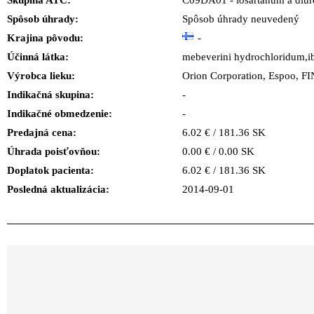
Skupina ATC:
C09DA01 - losartanum a diur
Spôsob úhrady:
Spôsob úhrady neuvedený
Krajina pôvodu:
-
Účinná látka:
mebeverini hydrochloridum,
Výrobca lieku:
Orion Corporation, Espoo, 
Indikačná skupina:
-
Indikačné obmedzenie:
-
Predajná cena:
6.02 € / 181.36 SK
Úhrada poisťovňou:
0.00 € / 0.00 SK
Doplatok pacienta:
6.02 € / 181.36 SK
Posledná aktualizácia:
2014-09-01