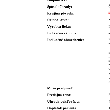
Skupina ATC:
Spôsob úhrady:
Krajina pôvodu:
Účinná látka:
Výrobca lieku:
Indikačná skupina:
-
Indikačné obmedzenie:
Môže predpísať:
Predajná cena:
Úhrada poisťovňou:
Doplatok pacienta: