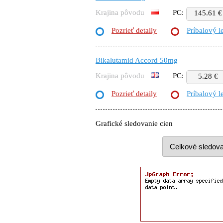
Krajina pôvodu
PC:
145.61 €
Pozrieť detaily
Príbalový l
Bikalutamid Accord 50mg
Krajina pôvodu
PC:
5.28 €
Pozrieť detaily
Príbalový l
Grafické sledovanie cien