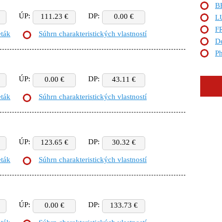
B
ÚP:
DP:
111.23 €
0.00 €
L
F
eták
Súhrn charakteristických vlastností
De
Ph
ÚP:
DP:
0.00 €
43.11 €
eták
Súhrn charakteristických vlastností
ÚP:
DP:
123.65 €
30.32 €
eták
Súhrn charakteristických vlastností
ÚP:
DP:
0.00 €
133.73 €