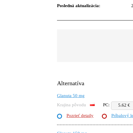
Posledná aktualizácia:
Alternatíva
Glanuta 50 mg
Krajina pôvodu
PC:
5.62 €
Pozrieť detaily
Príbalový l