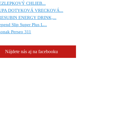
EZLEPKOVÝ CHLIEB...
UPA DOTYKOVÁ VRECKOVÁ...
RESUBIN ENERGY DRINK,...
pend Slip Super Plus L...
onak Perseo 311
Nájdete nás aj na facebooku