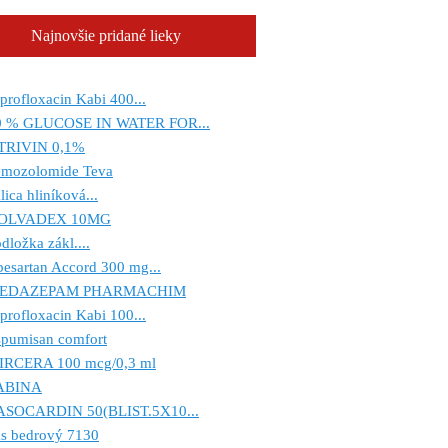
Najnovšie pridané lieky
profloxacin Kabi 400...
0 % GLUCOSE IN WATER FOR...
TRIVIN 0,1%
emozolomide Teva
lica hliníková...
OLVADEX 10MG
dložka zákl....
besartan Accord 300 mg...
EDAZEPAM PHARMACHIM
profloxacin Kabi 100...
spumisan comfort
IRCERA 100 mcg/0,3 ml
ABINA
ASOCARDIN 50(BLIST.5X10...
ás bedrový 7130