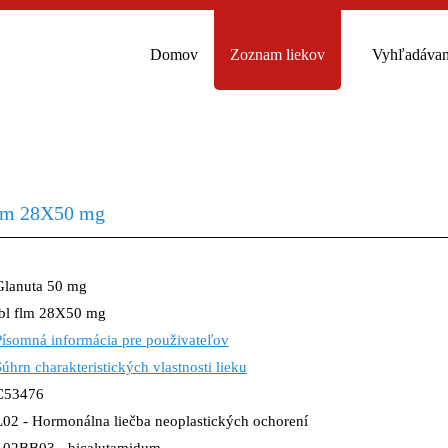
Domov
Zoznam liekov
Vyhľadávan
flm 28X50 mg
Glanuta 50 mg
tbl flm 28X50 mg
Písomná informácia pre použivateľov
Súhrn charakteristických vlastnosti lieku
C53476
L02 - Hormonálna liečba neoplastických ochorení