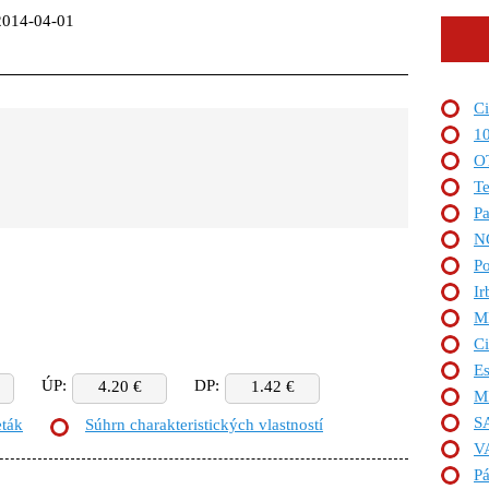
2014-04-01
Ci
1
O
T
Pa
N
Po
Ir
M
Ci
E
ÚP:
DP:
4.20 €
1.42 €
M
S
eták
Súhrn charakteristických vlastností
V
P