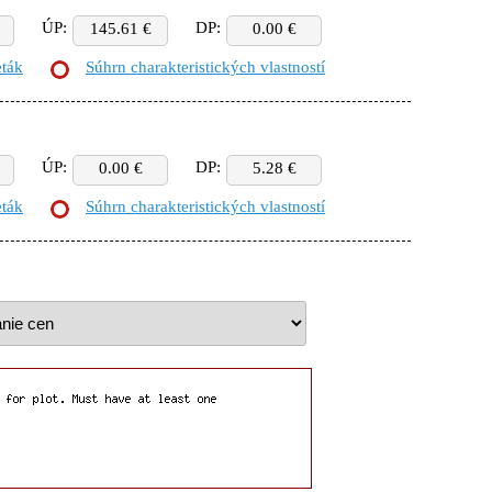
ÚP:
DP:
145.61 €
0.00 €
eták
Súhrn charakteristických vlastností
ÚP:
DP:
0.00 €
5.28 €
eták
Súhrn charakteristických vlastností