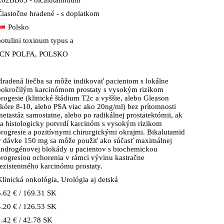
L02BB03 - bicalutamidum
Čiastočne hradené - s doplatkom
Polsko
botulini toxinum typus a
ICN POLFA, POLSKO
Hradená liečba sa môže indikovať pacientom s lokálne
pokročilým karcinómom prostaty s vysokým rizikom
progesie (klinické štádium T2c a vyššie, alebo Gleason
skóre 8-10, alebo PSA viac ako 20ng/ml) bez prítomnosti
metastáz samostatne, alebo po radikálnej prostatektómii, ak
sa histologicky potvrdí karcinóm s vysokým rizikom
progresie a pozitívnymi chirurgickými okrajmi. Bikalutamid
v dávke 150 mg sa môže použiť ako súčasť maximálnej
androgénovej blokády u pacientov s biochemickou
progresiou ochorenia v rámci vývinu kastračne
rezistentného karcinómu prostaty.
Klinická onkológia, Urológia aj detská
5.62 € / 169.31 SK
4.20 € / 126.53 SK
1.42 € / 42.78 SK