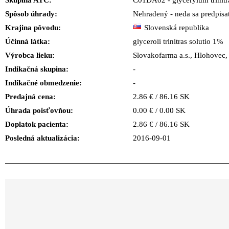
Skupina ATC:
C01DA02 - glycerylum trinit
Spôsob úhrady:
Nehradený - neda sa predpisa
Krajina pôvodu:
Slovenská republika
Účinná látka:
glyceroli trinitras solutio 1%
Výrobca lieku:
Slovakofarma a.s., Hloho
Indikačná skupina:
-
Indikačné obmedzenie:
-
Predajná cena:
2.86 € / 86.16 SK
Úhrada poisťovňou:
0.00 € / 0.00 SK
Doplatok pacienta:
2.86 € / 86.16 SK
Posledná aktualizácia:
2016-09-01