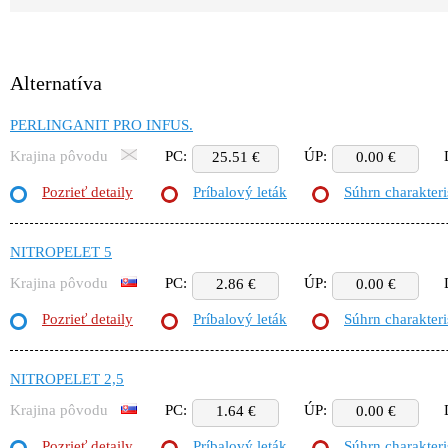
Alternatíva
PERLINGANIT PRO INFUS.
Krajina pôvodu
PC:
ÚP:
25.51 €
0.00 €
Pozrieť detaily
Príbalový leták
Súhrn charakteri
NITROPELET 5
Krajina pôvodu
PC:
ÚP:
2.86 €
0.00 €
Pozrieť detaily
Príbalový leták
Súhrn charakteri
NITROPELET 2,5
Krajina pôvodu
PC:
ÚP:
1.64 €
0.00 €
Pozrieť detaily
Príbalový leták
Súhrn charakteri