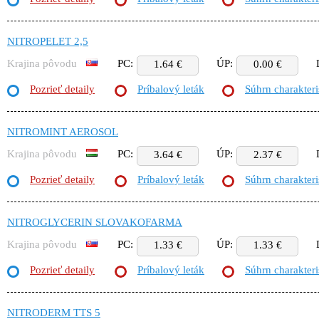
NITROPELET 2,5
Krajina pôvodu
PC:
ÚP:
1.64 €
0.00 €
Pozrieť detaily
Príbalový leták
Súhrn charakteri
NITROMINT AEROSOL
Krajina pôvodu
PC:
ÚP:
3.64 €
2.37 €
Pozrieť detaily
Príbalový leták
Súhrn charakteri
NITROGLYCERIN SLOVAKOFARMA
Krajina pôvodu
PC:
ÚP:
1.33 €
1.33 €
Pozrieť detaily
Príbalový leták
Súhrn charakteri
NITRODERM TTS 5