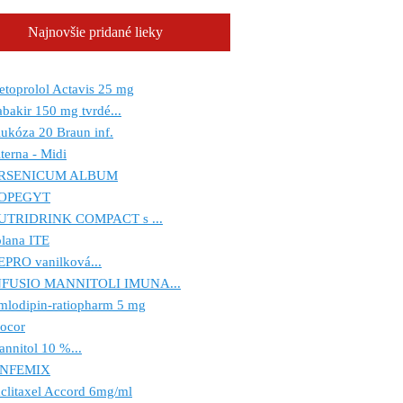
Najnovšie pridané lieky
toprolol Actavis 25 mg
bakir 150 mg tvrdé...
ukóza 20 Braun inf.
terna - Midi
RSENICUM ALBUM
OPEGYT
UTRIDRINK COMPACT s ...
lana ITE
EPRO vanilková...
NFUSIO MANNITOLI IMUNA...
mlodipin-ratiopharm 5 mg
ocor
nnitol 10 %...
INFEMIX
clitaxel Accord 6mg/ml