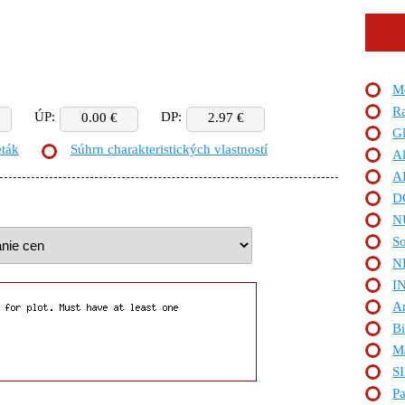
Me
Ra
ÚP:
DP:
0.00 €
2.97 €
Gl
eták
Súhrn charakteristických vlastností
Al
A
D
N
So
N
I
A
Bi
Ma
S
Pa