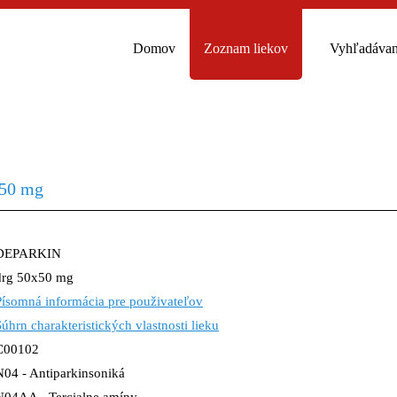
Domov
Zoznam liekov
Vyhľadávan
50 mg
DEPARKIN
drg 50x50 mg
Písomná informácia pre použivateľov
Súhrn charakteristických vlastnosti lieku
C00102
N04 - Antiparkinsoniká