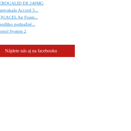
EROGALID ER 240MG
pivakaín Accord 5...
QUACEL Ag Foam...
odítko podpažné...
otrol System 2
Nájdete nás aj na facebooku