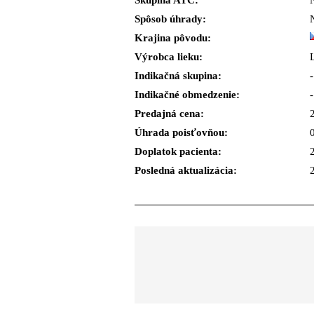
Skupina ATC:
Spôsob úhrady:
Krajina pôvodu:
Výrobca lieku:
Indikačná skupina:
-
Indikačné obmedzenie:
-
Predajná cena:
Úhrada poisťovňou:
Doplatok pacienta:
Posledná aktualizácia: