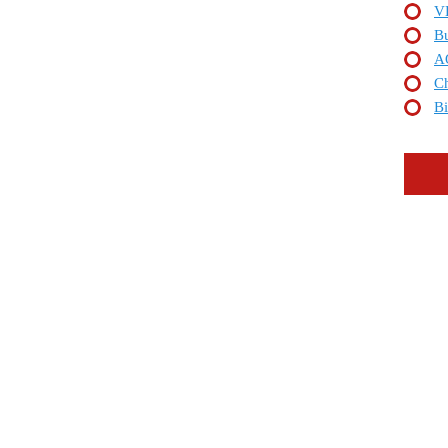
V
Bu
A
Ch
Bi