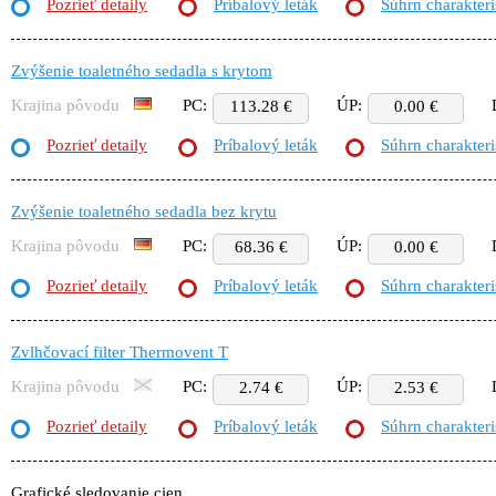
Pozrieť detaily
Príbalový leták
Súhrn charakteri
Zvýšenie toaletného sedadla s krytom
Krajina pôvodu
PC:
ÚP:
113.28 €
0.00 €
Pozrieť detaily
Príbalový leták
Súhrn charakteri
Zvýšenie toaletného sedadla bez krytu
Krajina pôvodu
PC:
ÚP:
68.36 €
0.00 €
Pozrieť detaily
Príbalový leták
Súhrn charakteri
Zvlhčovací filter Thermovent T
Krajina pôvodu
PC:
ÚP:
2.74 €
2.53 €
Pozrieť detaily
Príbalový leták
Súhrn charakteri
Grafické sledovanie cien