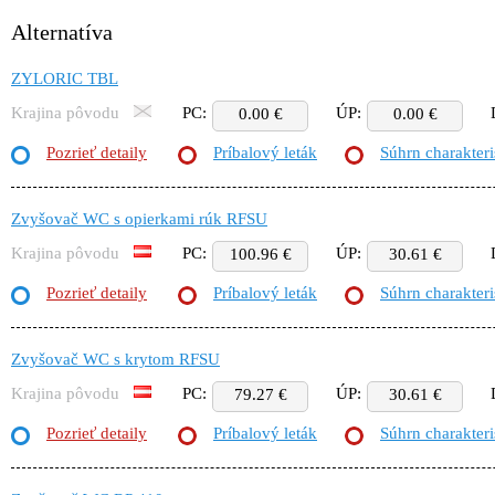
Alternatíva
ZYLORIC TBL
Krajina pôvodu
PC:
ÚP:
0.00 €
0.00 €
Pozrieť detaily
Príbalový leták
Súhrn charakteri
Zvyšovač WC s opierkami rúk RFSU
Krajina pôvodu
PC:
ÚP:
100.96 €
30.61 €
Pozrieť detaily
Príbalový leták
Súhrn charakteri
Zvyšovač WC s krytom RFSU
Krajina pôvodu
PC:
ÚP:
79.27 €
30.61 €
Pozrieť detaily
Príbalový leták
Súhrn charakteri