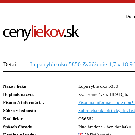
Dom
Detail:
Lupa rybie oko 5850 Zväčšenie 4,7 x 18,9 
Názov lieku:
Lupa rybie oko 5850
Doplnok názvu:
Zväčšenie 4,7 x 18,9 Dptr.
Písomná informácia:
Písomná informácia pre použi
Súhrn vlastností:
Súhrn charakteristických vlast
Kód lieku:
O56562
Spôsob úhrady:
Plne hradené - bez doplatku