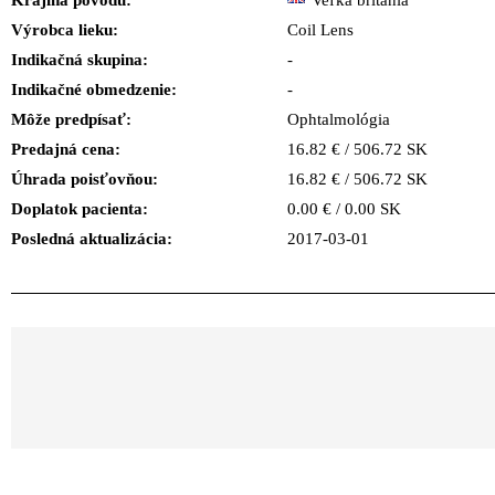
Krajina pôvodu:
Veľká británia
Výrobca lieku:
Coil Lens
Indikačná skupina:
-
Indikačné obmedzenie:
-
Môže predpísať:
Ophtalmológia
Predajná cena:
16.82 € / 506.72 SK
Úhrada poisťovňou:
16.82 € / 506.72 SK
Doplatok pacienta:
0.00 € / 0.00 SK
Posledná aktualizácia:
2017-03-01