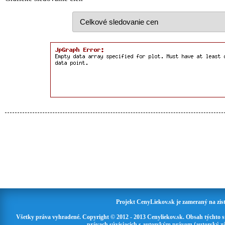
Projekt CenyLiekov.sk je zameraný na zisť
Všetky práva vyhradené. Copyright © 2012 - 2013 Cenyliekov.sk. Obsah týchto 
právach súvisiacich s autorským právom (autorský zá