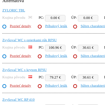
Alternatíva
ZYLORIC TBL
Krajina pôvodu
PC:
ÚP:
0.00 €
0.00 €
Pozrieť detaily
Príbalový leták
Súhrn charakteri
Zvyšovač WC s opierkami rúk RFSU
Krajina pôvodu
PC:
ÚP:
100.96 €
30.61 €
Pozrieť detaily
Príbalový leták
Súhrn charakteri
Zvyšovač WC s krytom RFSU
Krajina pôvodu
PC:
ÚP:
79.27 €
30.61 €
Pozrieť detaily
Príbalový leták
Súhrn charakteri
Zvyšovač WC RP 410