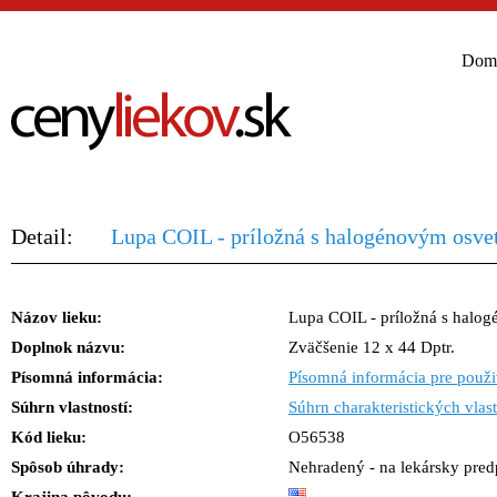
Dom
Detail:
Lupa COIL - príložná s halogénovým osvet
Názov lieku:
Lupa COIL - príložná s halo
Doplnok názvu:
Zväčšenie 12 x 44 Dptr.
Písomná informácia:
Písomná informácia pre použi
Súhrn vlastností:
Súhrn charakteristických vlast
Kód lieku:
O56538
Spôsob úhrady:
Nehradený - na lekársky predp