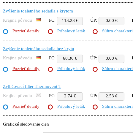
Zvýšenie toaletného sedadla s krytom
Krajina pôvodu
PC:
ÚP:
113.28 €
0.00 €
Pozrieť detaily
Príbalový leták
Súhrn charakteri
Zvýšenie toaletného sedadla bez krytu
Krajina pôvodu
PC:
ÚP:
68.36 €
0.00 €
Pozrieť detaily
Príbalový leták
Súhrn charakteri
Zvlhčovací filter Thermovent T
Krajina pôvodu
PC:
ÚP:
2.74 €
2.53 €
Pozrieť detaily
Príbalový leták
Súhrn charakteri
Grafické sledovanie cien