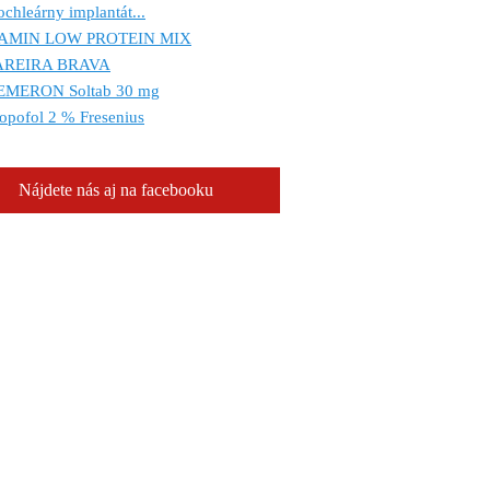
chleárny implantát...
AMIN LOW PROTEIN MIX
AREIRA BRAVA
EMERON Soltab 30 mg
opofol 2 % Fresenius
Nájdete nás aj na facebooku