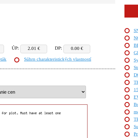
S
N
B
ÚP:
DP:
2.01 €
0.00 €
G
eták
Súhrn charakteristických vlastností
Sy
St
D
T
1
E
B
m
T
Su
Pr