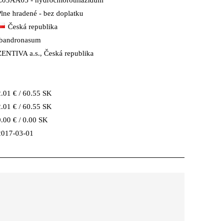
C03AA03 - hydrochlorothiazidum
Plne hradené - bez doplatku
Česká republika
ibandronasum
ZENTIVA a.s., Česká republika
2.01 € / 60.55 SK
2.01 € / 60.55 SK
0.00 € / 0.00 SK
2017-03-01