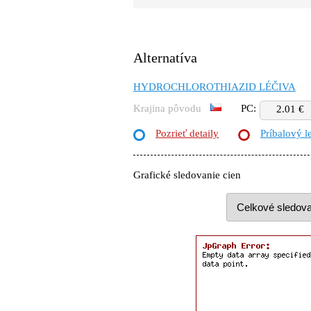
Alternatíva
HYDROCHLOROTHIAZID LÉČIVA
Krajina pôvodu
PC:
2.01 €
Pozrieť detaily
Príbalový l
Grafické sledovanie cien