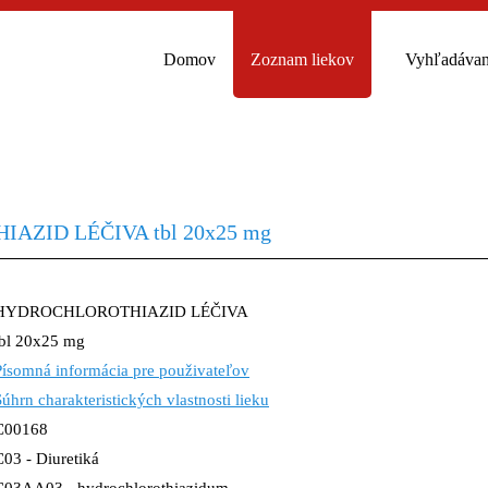
Domov
Zoznam liekov
Vyhľadávan
ZID LÉČIVA tbl 20x25 mg
HYDROCHLOROTHIAZID LÉČIVA
tbl 20x25 mg
Písomná informácia pre použivateľov
Súhrn charakteristických vlastnosti lieku
C00168
C03 - Diuretiká