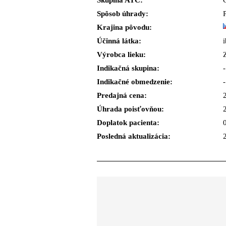
Skupina ATC:
Spôsob úhrady:
Krajina pôvodu:
Účinná látka:
Výrobca lieku:
Indikačná skupina:
-
Indikačné obmedzenie:
-
Predajná cena:
Úhrada poisťovňou:
Doplatok pacienta:
Posledná aktualizácia: