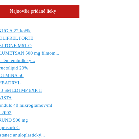
Najnovšie pridané lieky
NUG A 22 kočík
OLIPREL FORTE
ELTONE M61-O
LUMETSAN 500 mg filmom...
stém embolický...
ructolipid 20%
OLMINA 50
HEADRYL
53 SM EDTMP EXP:H
VISTA
ondulc 40 mikrogramov/ml
c2002
RUND 500 mg
prasorb C
stenec anuloplastický...