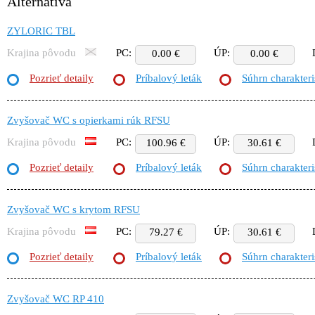
Alternatíva
ZYLORIC TBL
Krajina pôvodu
PC:
ÚP:
0.00 €
0.00 €
Pozrieť detaily
Príbalový leták
Súhrn charakteri
Zvyšovač WC s opierkami rúk RFSU
Krajina pôvodu
PC:
ÚP:
100.96 €
30.61 €
Pozrieť detaily
Príbalový leták
Súhrn charakteri
Zvyšovač WC s krytom RFSU
Krajina pôvodu
PC:
ÚP:
79.27 €
30.61 €
Pozrieť detaily
Príbalový leták
Súhrn charakteri
Zvyšovač WC RP 410