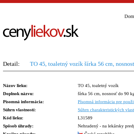
Dom
Detail:
TO 45, toaletný vozík šírka 56 cm, nosnos
Názov lieku:
TO 45, toaletný vozík
Doplnok názvu:
šírka 56 cm, nosnosť do 90 k
Písomná informácia:
Písomná informácia pre použi
Súhrn vlastností:
Súhrn charakteristických vlast
Kód lieku:
L31589
Spôsob úhrady:
Nehradený - na lekársky predp