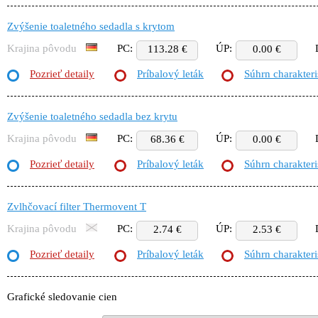
Zvýšenie toaletného sedadla s krytom
Krajina pôvodu
PC:
ÚP:
113.28 €
0.00 €
Pozrieť detaily
Príbalový leták
Súhrn charakteri
Zvýšenie toaletného sedadla bez krytu
Krajina pôvodu
PC:
ÚP:
68.36 €
0.00 €
Pozrieť detaily
Príbalový leták
Súhrn charakteri
Zvlhčovací filter Thermovent T
Krajina pôvodu
PC:
ÚP:
2.74 €
2.53 €
Pozrieť detaily
Príbalový leták
Súhrn charakteri
Grafické sledovanie cien