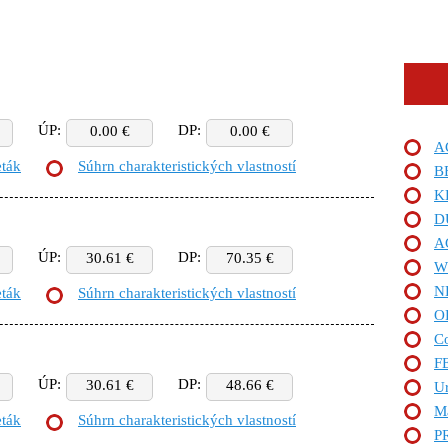
ÚP:
DP:
0.00 €
0.00 €
AC
eták
Súhrn charakteristických vlastností
B
K
D
A
ÚP:
DP:
30.61 €
70.35 €
W
N
eták
Súhrn charakteristických vlastností
O
C
F
ÚP:
DP:
30.61 €
48.66 €
Ur
Ma
eták
Súhrn charakteristických vlastností
P