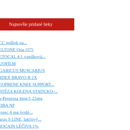
Najnovšie pridané lieky
C prášok na...
ELTONE Oria O75
ETOCAL 4:1 vanilková...
UOFILM
GARICUS MUSCARIUS
IDEX BRAVO B 2X
EOPRENE KNEE SUPPORT...
RTÉZA KOLENA STATICKO-...
o-Prenessa 4mg/1,25mg
EIBA NF
orec 4 mg tvrdé...
xis S LINE, lakťový...
ROCAIN LÉČIVA 1%