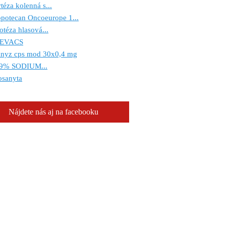
téza kolenná s...
potecan Oncoeurope 1...
otéza hlasová...
EVACS
anyz cps mod 30x0,4 mg
,9% SODIUM...
osanyta
Nájdete nás aj na facebooku