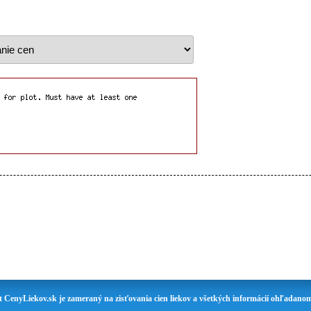
t CenyLiekov.sk je zameraný na zisťovania cien liekov a všetkých informácií ohľadanom