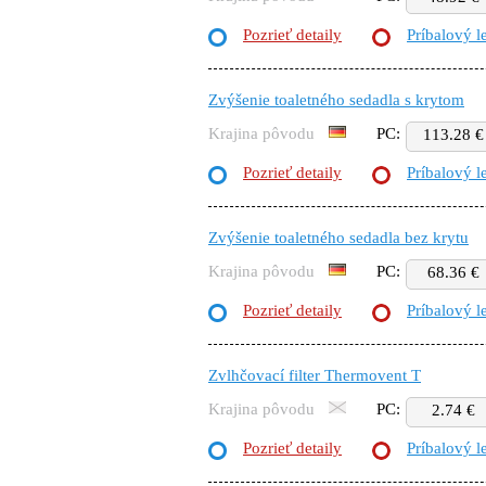
Pozrieť detaily
Príbalový l
Zvýšenie toaletného sedadla s krytom
Krajina pôvodu
PC:
113.28 €
Pozrieť detaily
Príbalový l
Zvýšenie toaletného sedadla bez krytu
Krajina pôvodu
PC:
68.36 €
Pozrieť detaily
Príbalový l
Zvlhčovací filter Thermovent T
Krajina pôvodu
PC:
2.74 €
Pozrieť detaily
Príbalový l