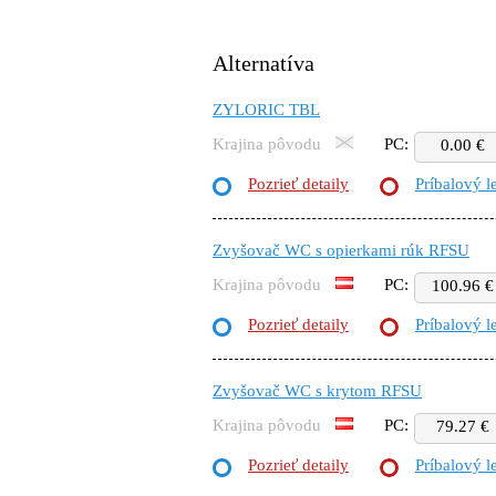
Alternatíva
ZYLORIC TBL
Krajina pôvodu
PC:
0.00 €
Pozrieť detaily
Príbalový l
Zvyšovač WC s opierkami rúk RFSU
Krajina pôvodu
PC:
100.96 €
Pozrieť detaily
Príbalový l
Zvyšovač WC s krytom RFSU
Krajina pôvodu
PC:
79.27 €
Pozrieť detaily
Príbalový l