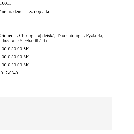
I10011
Plne hradené - bez doplatku
Ortopédia, Chirurgia aj detská, Traumatológia, Fyziatria,
alneo a lieč. rehabilitácia
0.00 € / 0.00 SK
0.00 € / 0.00 SK
0.00 € / 0.00 SK
2017-03-01