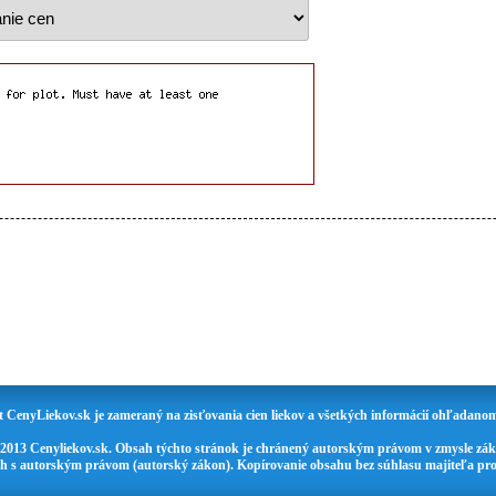
t CenyLiekov.sk je zameraný na zisťovania cien liekov a všetkých informácií ohľadanom
 2013 Cenyliekov.sk. Obsah týchto stránok je chránený autorským právom v zmysle zák
ch s autorským právom (autorský zákon). Kopírovanie obsahu bez súhlasu majiteľa pro