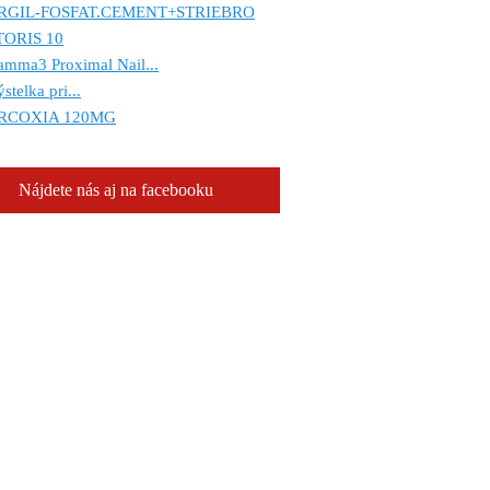
RGIL-FOSFAT.CEMENT+STRIEBRO
TORIS 10
mma3 Proximal Nail...
stelka pri...
RCOXIA 120MG
Nájdete nás aj na facebooku