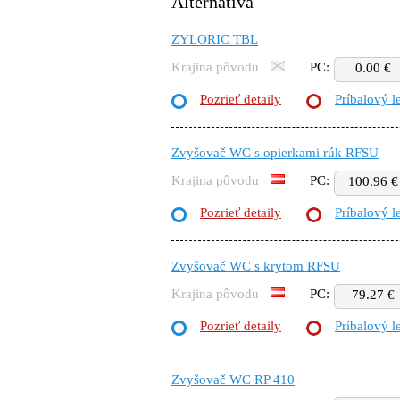
Alternatíva
ZYLORIC TBL
Krajina pôvodu
PC:
0.00 €
Pozrieť detaily
Príbalový l
Zvyšovač WC s opierkami rúk RFSU
Krajina pôvodu
PC:
100.96 €
Pozrieť detaily
Príbalový l
Zvyšovač WC s krytom RFSU
Krajina pôvodu
PC:
79.27 €
Pozrieť detaily
Príbalový l
Zvyšovač WC RP 410