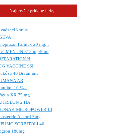
Najnovšie pridané lieky
avadzací kónus
GEVA
meprazol Farmax 20 mg...
UGMENTIN 312 mg/5 ml
REPARATION H
CG VACCINE SSI
ukóza 40 Braun inf.
UMANA AR
nnitol 10 %...
ifaxin XR 75 mg
UTRILON 2 HA
HONAK MICROPOWER III
nasteride Accord 5mg
NFUSIO SORBITOLI 40...
ogron 180mg