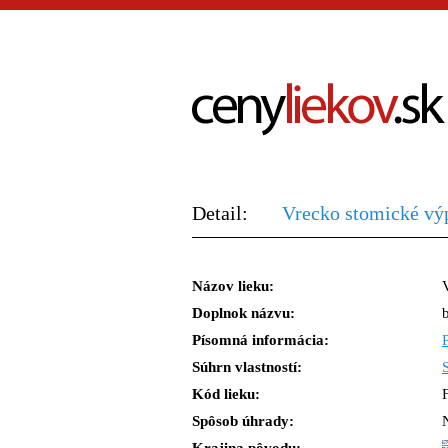
Detail:
Vrecko stomické výp
Názov lieku:
Doplnok názvu:
Písomná informácia:
Súhrn vlastností:
Kód lieku:
Spôsob úhrady: