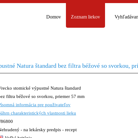
Domov
Zoznam liekov
Vyhľadávan
ustné Natura štandard bez filtra béžové so svorkou, 
Vrecko stomické výpustné Natura štandard
bez filtra béžové so svorkou, priemer 57 mm
Písomná informácia pre použivateľov
Súhrn charakteristických vlastnosti lieku
F86800
Nehradený - na lekársky predpis - recept