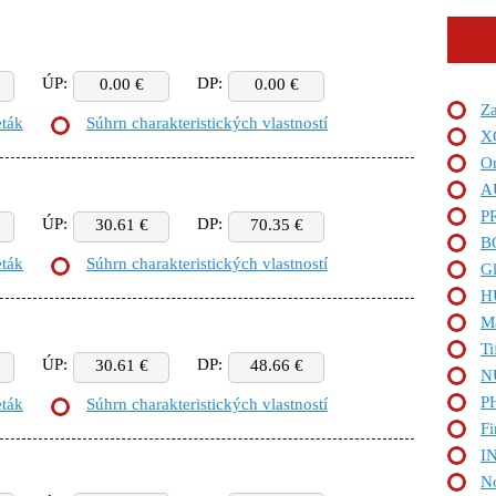
ÚP:
DP:
0.00 €
0.00 €
Z
eták
Súhrn charakteristických vlastností
X
O
A
P
ÚP:
DP:
30.61 €
70.35 €
B
eták
Súhrn charakteristických vlastností
Gl
H
Ma
T
ÚP:
DP:
30.61 €
48.66 €
N
P
eták
Súhrn charakteristických vlastností
Fi
I
N