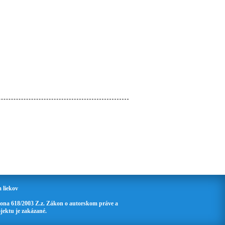
 liekov
ona 618/2003 Z.z. Zákon o autorskom práve a
jektu je zakázané.