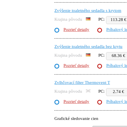
Zvýšenie toaletného sedadla s krytom
Krajina pôvodu
PC:
113.28 €
Pozrieť detaily
Príbalový l
Zvýšenie toaletného sedadla bez krytu
Krajina pôvodu
PC:
68.36 €
Pozrieť detaily
Príbalový l
Zvlhčovací filter Thermovent T
Krajina pôvodu
PC:
2.74 €
Pozrieť detaily
Príbalový l
Grafické sledovanie cien