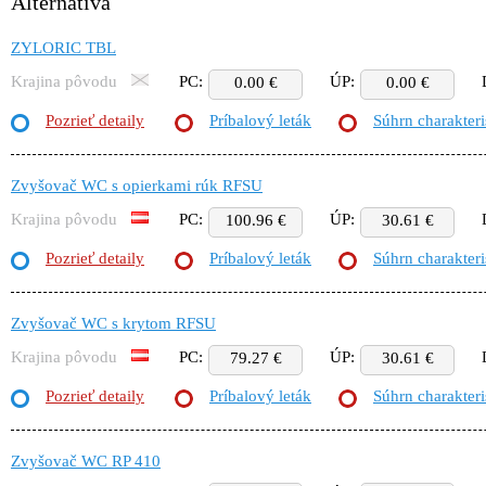
Alternatíva
ZYLORIC TBL
Krajina pôvodu
PC:
ÚP:
0.00 €
0.00 €
Pozrieť detaily
Príbalový leták
Súhrn charakteri
Zvyšovač WC s opierkami rúk RFSU
Krajina pôvodu
PC:
ÚP:
100.96 €
30.61 €
Pozrieť detaily
Príbalový leták
Súhrn charakteri
Zvyšovač WC s krytom RFSU
Krajina pôvodu
PC:
ÚP:
79.27 €
30.61 €
Pozrieť detaily
Príbalový leták
Súhrn charakteri
Zvyšovač WC RP 410