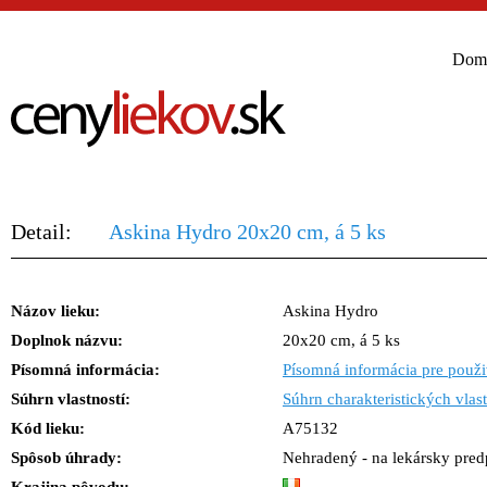
Dom
Detail:
Askina Hydro 20x20 cm, á 5 ks
Názov lieku:
Askina Hydro
Doplnok názvu:
20x20 cm, á 5 ks
Písomná informácia:
Písomná informácia pre použi
Súhrn vlastností:
Súhrn charakteristických vlast
Kód lieku:
A75132
Spôsob úhrady:
Nehradený - na lekársky predp