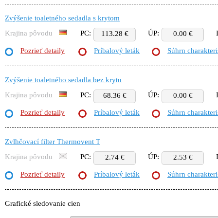
Zvýšenie toaletného sedadla s krytom
Krajina pôvodu
PC:
ÚP:
113.28 €
0.00 €
Pozrieť detaily
Príbalový leták
Súhrn charakteri
Zvýšenie toaletného sedadla bez krytu
Krajina pôvodu
PC:
ÚP:
68.36 €
0.00 €
Pozrieť detaily
Príbalový leták
Súhrn charakteri
Zvlhčovací filter Thermovent T
Krajina pôvodu
PC:
ÚP:
2.74 €
2.53 €
Pozrieť detaily
Príbalový leták
Súhrn charakteri
Grafické sledovanie cien