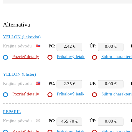
Alternatíva
YELLON (liekovka)
Krajina pôvodu
PC:
ÚP:
2.42 €
0.00 €
Pozrieť detaily
Príbalový leták
Súhrn charakteri
YELLON (blister)
Krajina pôvodu
PC:
ÚP:
2.35 €
0.00 €
Pozrieť detaily
Príbalový leták
Súhrn charakteri
REPARIL
Krajina pôvodu
PC:
ÚP:
455.70 €
0.00 €
Pozrieť detaily
Príbalový leták
Súhrn charakteri