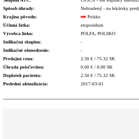
Skupina ATC:
C05CX - Iné kapiláry stabiliz
Spôsob úhrady:
Nehradený - na lekársky predp
Krajina pôvodu:
Polsko
Účinná látka:
etoposidum
Výrobca lieku:
POLFA, POLSKO
Indikačná skupina:
-
Indikačné obmedzenie:
-
Predajná cena:
2.50 € / 75.32 SK
Úhrada poisťovňou:
0.00 € / 0.00 SK
Doplatok pacienta:
2.50 € / 75.32 SK
Posledná aktualizácia:
2017-03-01