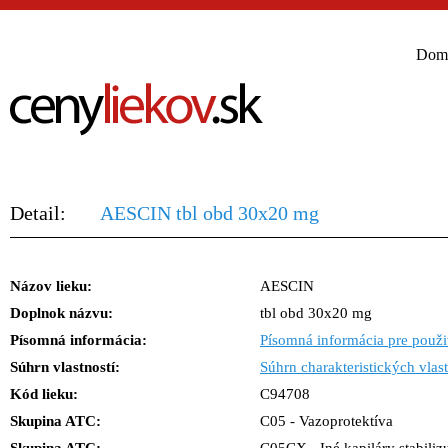
Dom
Detail:
AESCIN tbl obd 30x20 mg
Názov lieku:
AESCIN
Doplnok názvu:
tbl obd 30x20 mg
Písomná informácia:
Písomná informácia pre použi
Súhrn vlastností:
Súhrn charakteristických vlast
Kód lieku:
C94708
Skupina ATC:
C05 - Vazoprotektíva