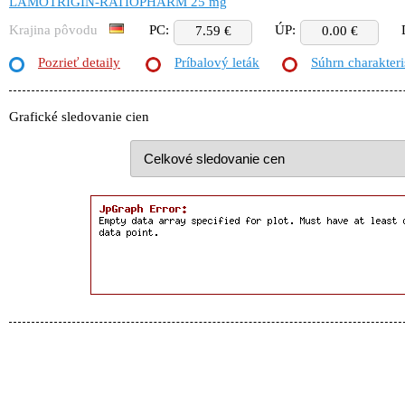
LAMOTRIGIN-RATIOPHARM 25 mg
Krajina pôvodu
PC:
ÚP:
7.59 €
0.00 €
Pozrieť detaily
Príbalový leták
Súhrn charakteri
Grafické sledovanie cien