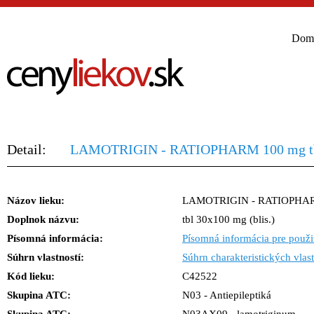
Dom
Detail:
LAMOTRIGIN - RATIOPHARM 100 mg tbl 
Názov lieku:
LAMOTRIGIN - RATIOPHA
Doplnok názvu:
tbl 30x100 mg (blis.)
Písomná informácia:
Písomná informácia pre použi
Súhrn vlastností:
Súhrn charakteristických vlast
Kód lieku:
C42522
Skupina ATC:
N03 - Antiepileptiká