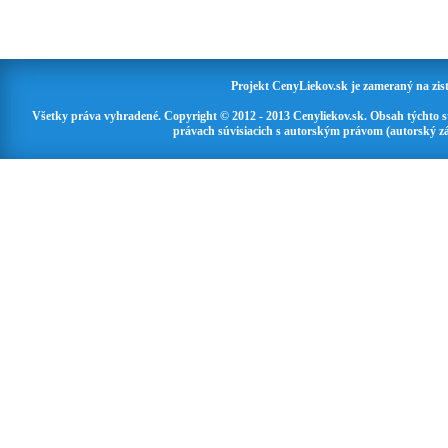
Projekt CenyLiekov.sk je zameraný na zisť
Všetky práva vyhradené. Copyright © 2012 - 2013 Cenyliekov.sk. Obsah týchto 
právach súvisiacich s autorským právom (autorský zá