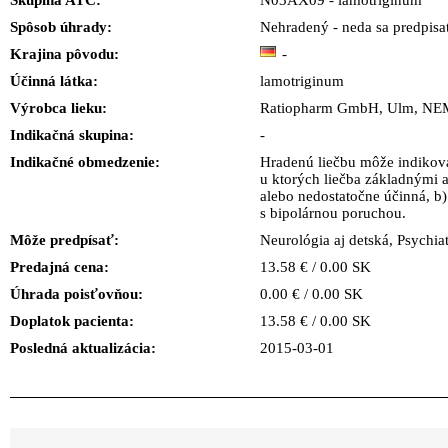
Skupina ATC:
N03AX09 - lamotriginum
Spôsob úhrady:
Nehradený - neda sa predpisa
Krajina pôvodu:
-
Účinná látka:
lamotriginum
Výrobca lieku:
Ratiopharm GmbH, Ulm, N
Indikačná skupina:
-
Indikačné obmedzenie:
Hradenú liečbu môže indikova
u ktorých liečba základnými a
alebo nedostatočne účinná, b)
s bipolárnou poruchou.
Môže predpísať:
Neurológia aj detská, Psychiat
Predajná cena:
13.58 € / 0.00 SK
Úhrada poisťovňou:
0.00 € / 0.00 SK
Doplatok pacienta:
13.58 € / 0.00 SK
Posledná aktualizácia:
2015-03-01