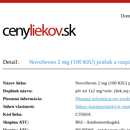
Dom
Detail:
NovoSeven 2 mg (100 KIU) prášok a rozpúšť
Názov lieku:
NovoSeven 2 mg (100 KIU) pr
Doplnok názvu:
plv iol 1x2 mg+solv. (liek.inj.
Písomná informácia:
Písomná informácia pre použi
Súhrn vlastností:
Súhrn charakteristických vlast
Kód lieku:
C3569A
Skupina ATC:
B02 - Antihemorrhagiká