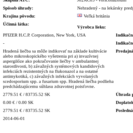
Skupina ATC:
J02AC03 - voriconazolum
Spôsob úhrady:
Nehradený - na lekársky predp
Krajina pôvodu:
Veľká británia
Účinná látka:
Výrobca lieku:
PFIZER H.C.P. Corporation, New York, USA
Indikačn
-
Indikačn
Hradená liečba sa môže indikovať na základe kultivácie
Predajná
alebo mikroskopického vyšetrenia pri a) invazívnej
aspergilóze ako pokračovanie liečby v ambulantnej
starostlivosti, b) závažných systémových kandidových
infekciách rezistentných na flukonazol a na ostatné
antimykotiká, c) závažných infekciách vyvolaných
scedosporium spp. a fusarium spp. Hradená liečba podlieha
predchádzajúcemu súhlasu zdravotnej poisťovne.
2779.51 € / 83735.52 SK
Úhrada 
0.00 € / 0.00 SK
Doplatok
2779.51 € / 83735.52 SK
Posledná
2014-06-01