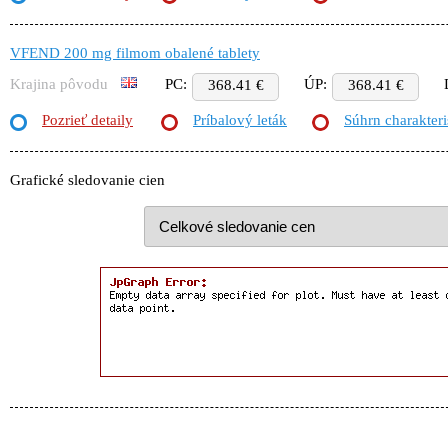
VFEND 200 mg filmom obalené tablety
Krajina pôvodu
PC:
ÚP:
368.41 €
368.41 €
Pozrieť detaily
Príbalový leták
Súhrn charakteri
Grafické sledovanie cien