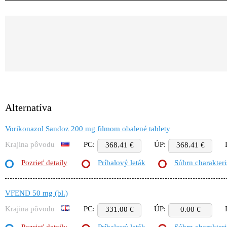
Alternatíva
Vorikonazol Sandoz 200 mg filmom obalené tablety
Krajina pôvodu
PC:
ÚP:
368.41 €
368.41 €
Pozrieť detaily
Príbalový leták
Súhrn charakteri
VFEND 50 mg (bl.)
Krajina pôvodu
PC:
ÚP:
331.00 €
0.00 €