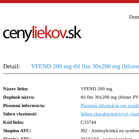
Dom
Detail:
VFEND 200 mg tbl flm 30x200 mg (bliste
Názov lieku:
VFEND 200 mg
Doplnok názvu:
tbl flm 30x200 mg (blister P
Písomná informácia:
Písomná informácia pre použi
Súhrn vlastností:
Súhrn charakteristických vlast
Kód lieku:
C33744
Skupina ATC:
J02 - Antimykotiká na systém