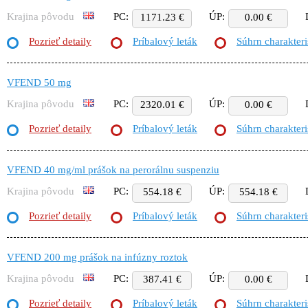
Krajina pôvodu
PC:
ÚP:
1171.23 €
0.00 €
Pozrieť detaily
Príbalový leták
Súhrn charakteri
VFEND 50 mg
Krajina pôvodu
PC:
ÚP:
2320.01 €
0.00 €
Pozrieť detaily
Príbalový leták
Súhrn charakteri
VFEND 40 mg/ml prášok na perorálnu suspenziu
Krajina pôvodu
PC:
ÚP:
554.18 €
554.18 €
Pozrieť detaily
Príbalový leták
Súhrn charakteri
VFEND 200 mg prášok na infúzny roztok
Krajina pôvodu
PC:
ÚP:
387.41 €
0.00 €
Pozrieť detaily
Príbalový leták
Súhrn charakteri