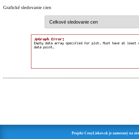
Grafické sledovanie cien
Projekt CenyLiekov.sk je zameraný na zisť