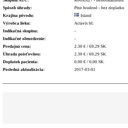
Skupina ATC:
R06AX27 - desloratadinum
Spôsob úhrady:
Plne hradené - bez doplatku
Krajina pôvodu:
Island
Výrobca lieku:
Actavis hf.
Indikačná skupina:
-
Indikačné obmedzenie:
-
Predajná cena:
2.30 € / 69.29 SK
Úhrada poisťovňou:
2.30 € / 69.29 SK
Doplatok pacienta:
0.00 € / 0.00 SK
Posledná aktualizácia:
2017-03-01