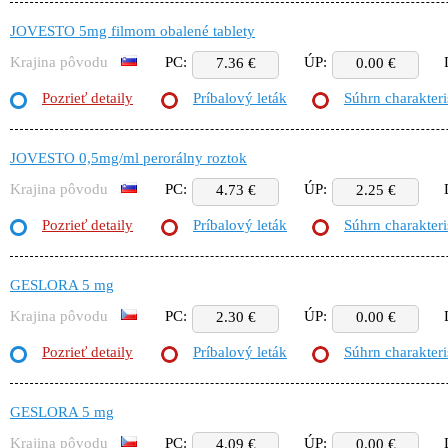
JOVESTO 5mg filmom obalené tablety
Krajina pôvodu
PC:
ÚP:
7.36 €
0.00 €
Pozrieť detaily
Príbalový leták
Súhrn charakteri
JOVESTO 0,5mg/ml perorálny roztok
Krajina pôvodu
PC:
ÚP:
4.73 €
2.25 €
Pozrieť detaily
Príbalový leták
Súhrn charakteri
GESLORA 5 mg
Krajina pôvodu
PC:
ÚP:
2.30 €
0.00 €
Pozrieť detaily
Príbalový leták
Súhrn charakteri
GESLORA 5 mg
Krajina pôvodu
PC:
ÚP:
4.09 €
0.00 €