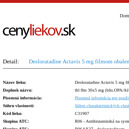
Dom
Detail:
Desloratadine Actavis 5 mg filmom obalen
Názov lieku:
Desloratadine Actavis 5 mg f
Doplnok názvu:
tbl flm 30x5 mg (blis.OPA/Al
Písomná informácia:
Písomná informácia pre použi
Súhrn vlastností:
Súhrn charakteristických vlast
Kód lieku:
C31907
Skupina ATC:
R06 - Antihistaminiká na sys