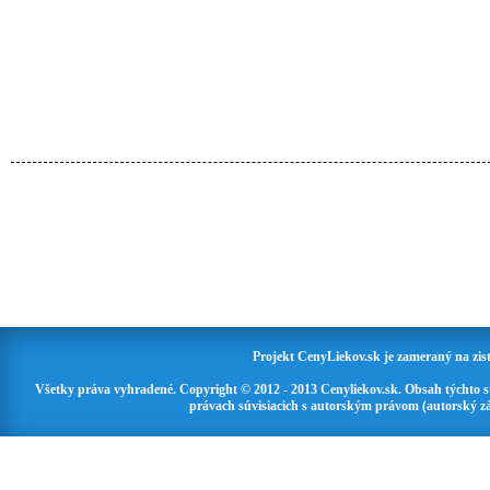
Projekt CenyLiekov.sk je zameraný na zisť
Všetky práva vyhradené. Copyright © 2012 - 2013 Cenyliekov.sk. Obsah týchto 
právach súvisiacich s autorským právom (autorský zá