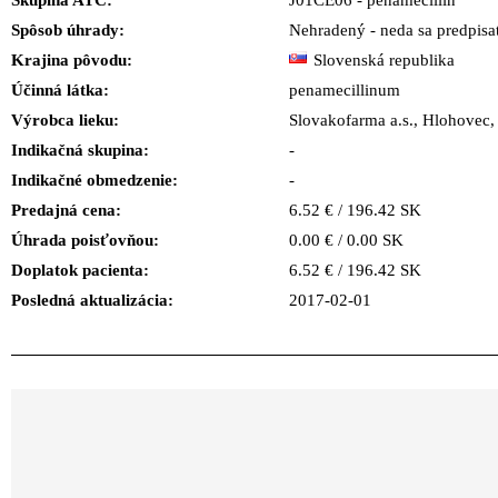
Skupina ATC:
J01CE06 - penamecillin
Spôsob úhrady:
Nehradený - neda sa predpisa
Krajina pôvodu:
Slovenská republika
Účinná látka:
penamecillinum
Výrobca lieku:
Slovakofarma a.s., Hloho
Indikačná skupina:
-
Indikačné obmedzenie:
-
Predajná cena:
6.52 € / 196.42 SK
Úhrada poisťovňou:
0.00 € / 0.00 SK
Doplatok pacienta:
6.52 € / 196.42 SK
Posledná aktualizácia:
2017-02-01