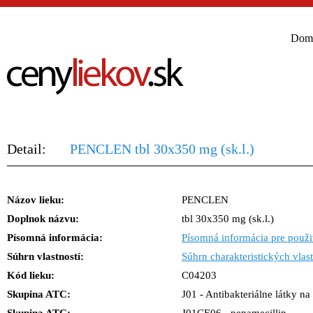
Dom
Detail:
PENCLEN tbl 30x350 mg (sk.l.)
Názov lieku:
PENCLEN
Doplnok názvu:
tbl 30x350 mg (sk.l.)
Písomná informácia:
Písomná informácia pre použi
Súhrn vlastností:
Súhrn charakteristických vlast
Kód lieku:
C04203
Skupina ATC:
J01 - Antibakteriálne látky n