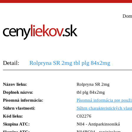
Dom
Detail:
Rolpryna SR 2mg tbl plg 84x2mg
Názov lieku:
Rolpryna SR 2mg
Doplnok názvu:
tbl plg 84x2mg
Písomná informácia:
Písomná informácia pre použi
Súhrn vlastností:
Súhrn charakteristických vlast
Kód lieku:
C02276
Skupina ATC:
N04 - Antiparkinsoniká