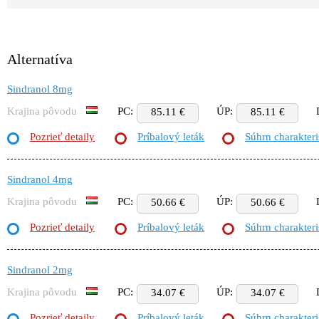
Alternatíva
Sindranol 8mg
Krajina pôvodu
PC:
ÚP:
85.11 €
85.11 €
Pozrieť detaily
Príbalový leták
Súhrn charakteri
Sindranol 4mg
Krajina pôvodu
PC:
ÚP:
50.66 €
50.66 €
Pozrieť detaily
Príbalový leták
Súhrn charakteri
Sindranol 2mg
Krajina pôvodu
PC:
ÚP:
34.07 €
34.07 €
Pozrieť detaily
Príbalový leták
Súhrn charakteri