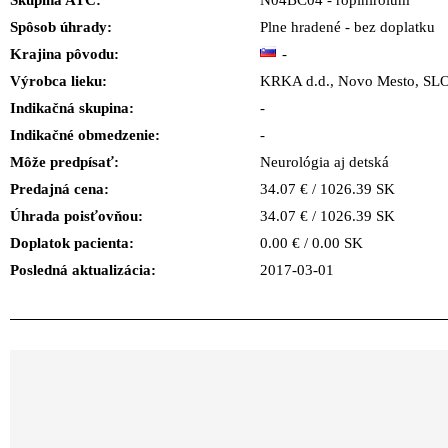
Skupina ATC:
N04BC04 - ropinirolum
Spôsob úhrady:
Plne hradené - bez doplatku
Krajina pôvodu:
-
Výrobca lieku:
KRKA d.d., Novo Mesto, S
Indikačná skupina:
-
Indikačné obmedzenie:
-
Môže predpísať:
Neurológia aj detská
Predajná cena:
34.07 € / 1026.39 SK
Úhrada poisťovňou:
34.07 € / 1026.39 SK
Doplatok pacienta:
0.00 € / 0.00 SK
Posledná aktualizácia:
2017-03-01