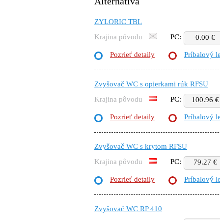
Alternatíva
ZYLORIC TBL
Krajina pôvodu
PC:
0.00 €
Pozrieť detaily
Príbalový l
Zvyšovač WC s opierkami rúk RFSU
Krajina pôvodu
PC:
100.96 €
Pozrieť detaily
Príbalový l
Zvyšovač WC s krytom RFSU
Krajina pôvodu
PC:
79.27 €
Pozrieť detaily
Príbalový l
Zvyšovač WC RP 410