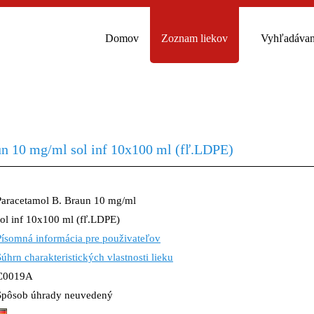
Domov
Zoznam liekov
Vyhľadávan
un 10 mg/ml sol inf 10x100 ml (fľ.LDPE)
Paracetamol B. Braun 10 mg/ml
sol inf 10x100 ml (fľ.LDPE)
Písomná informácia pre použivateľov
Súhrn charakteristických vlastnosti lieku
C0019A
Spôsob úhrady neuvedený