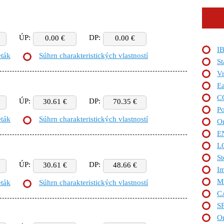
ÚP:
DP:
0.00 €
0.00 €
I
eták
Súhrn charakteristických vlastností
St
Vr
Ea
C
ÚP:
DP:
30.61 €
70.35 €
P
eták
Súhrn charakteristických vlastností
Or
E
L
St
ÚP:
DP:
30.61 €
48.66 €
Im
Mi
eták
Súhrn charakteristických vlastností
C
S
Or