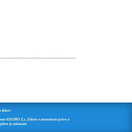
 liekov
ona 618/2003 Z.z. Zákon o autorskom práve a
jektu je zakázané.