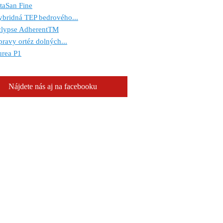
taSan Fine
bridná TEP bedrového...
clypse AdherentTM
ravy ortéz dolných...
urea P1
Nájdete nás aj na facebooku