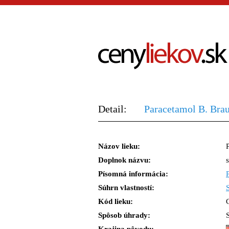
Detail:
Paracetamol B. Bra
Názov lieku:
Doplnok názvu:
Písomná informácia:
Súhrn vlastností:
Kód lieku:
Spôsob úhrady: