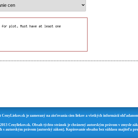
t CenyLiekov.sk je zameraný na zisťovania cien liekov a všetkých informácií ohľadanom
 2013 Cenyliekov.sk. Obsah týchto stránok je chránený autorským právom v zmysle zák
ch s autorským právom (autorský zákon). Kopírovanie obsahu bez súhlasu majiteľa pro