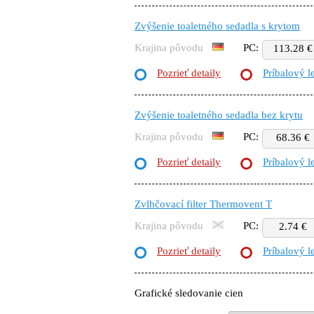
Zvýšenie toaletného sedadla s krytom
Krajina pôvodu
PC:
113.28 €
Pozrieť detaily
Príbalový l
Zvýšenie toaletného sedadla bez krytu
Krajina pôvodu
PC:
68.36 €
Pozrieť detaily
Príbalový l
Zvlhčovací filter Thermovent T
Krajina pôvodu
PC:
2.74 €
Pozrieť detaily
Príbalový l
Grafické sledovanie cien