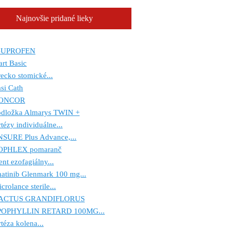
Najnovšie pridané lieky
BUPROFEN
art Basic
ecko stomické...
si Cath
ONCOR
odložka Almarys TWIN +
tézy individuálne...
NSURE Plus Advance,...
OPHLEX pomaranč
ent ezofagiálny...
atinib Glenmark 100 mg...
crolance sterile...
ACTUS GRANDIFLORUS
POPHYLLIN RETARD 100MG...
téza kolena...