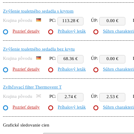
Zvýšenie toaletného sedadla s krytom
Krajina pôvodu
PC:
ÚP:
113.28 €
0.00 €
Pozrieť detaily
Príbalový leták
Súhrn charakteri
Zvýšenie toaletného sedadla bez krytu
Krajina pôvodu
PC:
ÚP:
68.36 €
0.00 €
Pozrieť detaily
Príbalový leták
Súhrn charakteri
Zvlhčovací filter Thermovent T
Krajina pôvodu
PC:
ÚP:
2.74 €
2.53 €
Pozrieť detaily
Príbalový leták
Súhrn charakteri
Grafické sledovanie cien