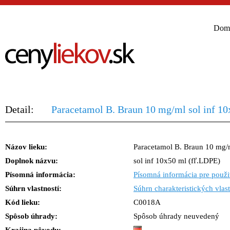
Dom
Detail:
Paracetamol B. Braun 10 mg/ml sol inf 1
Názov lieku:
Paracetamol B. Braun 10 mg/
Doplnok názvu:
sol inf 10x50 ml (fľ.LDPE)
Písomná informácia:
Písomná informácia pre použi
Súhrn vlastností:
Súhrn charakteristických vlast
Kód lieku:
C0018A
Spôsob úhrady:
Spôsob úhrady neuvedený