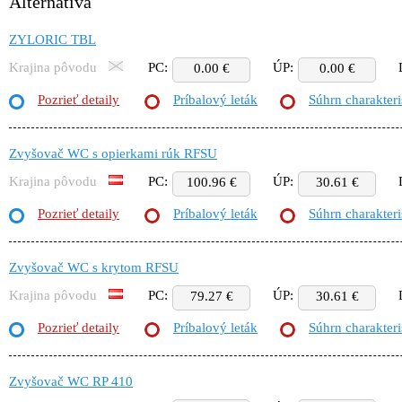
Alternatíva
ZYLORIC TBL
Krajina pôvodu
PC:
ÚP:
0.00 €
0.00 €
Pozrieť detaily
Príbalový leták
Súhrn charakteri
Zvyšovač WC s opierkami rúk RFSU
Krajina pôvodu
PC:
ÚP:
100.96 €
30.61 €
Pozrieť detaily
Príbalový leták
Súhrn charakteri
Zvyšovač WC s krytom RFSU
Krajina pôvodu
PC:
ÚP:
79.27 €
30.61 €
Pozrieť detaily
Príbalový leták
Súhrn charakteri
Zvyšovač WC RP 410