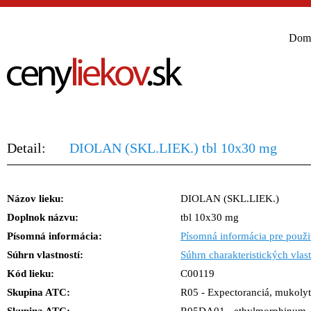
Dom
Detail:
DIOLAN (SKL.LIEK.) tbl 10x30 mg
Názov lieku:
DIOLAN (SKL.LIEK.)
Doplnok názvu:
tbl 10x30 mg
Písomná informácia:
Písomná informácia pre použi
Súhrn vlastností:
Súhrn charakteristických vlast
Kód lieku:
C00119
Skupina ATC:
R05 - Expectoranciá, mukolyti