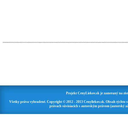
Projekt CenyLiekov.sk je zameraný na zisť
Všetky práva vyhradené. Copyright © 2012 - 2013 Cenyliekov.sk. Obsah týchto 
právach súvisiacich s autorským právom (autorský zá