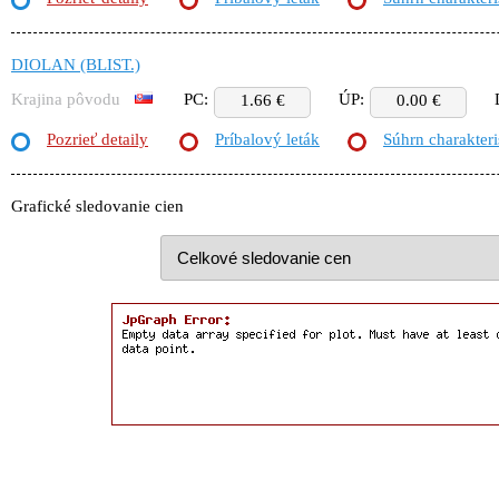
DIOLAN (BLIST.)
Krajina pôvodu
PC:
ÚP:
1.66 €
0.00 €
Pozrieť detaily
Príbalový leták
Súhrn charakteri
Grafické sledovanie cien