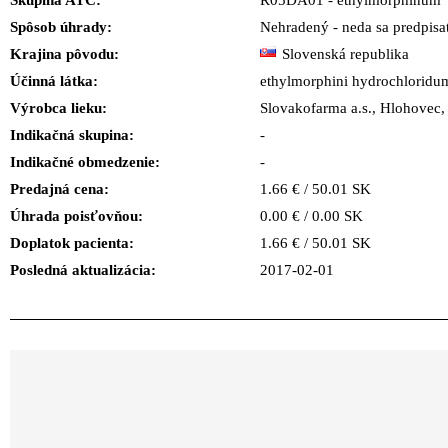
Skupina ATC:
R05DA01 - ethylmorphinum
Spôsob úhrady:
Nehradený - neda sa predpisa
Krajina pôvodu:
Slovenská republika
Účinná látka:
ethylmorphini hydrochloridu
Výrobca lieku:
Slovakofarma a.s., Hloho
Indikačná skupina:
-
Indikačné obmedzenie:
-
Predajná cena:
1.66 € / 50.01 SK
Úhrada poisťovňou:
0.00 € / 0.00 SK
Doplatok pacienta:
1.66 € / 50.01 SK
Posledná aktualizácia:
2017-02-01