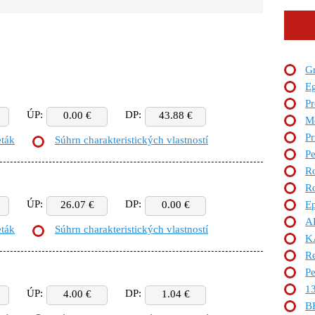
G
Eg
Pr
ÚP:
DP:
0.00 €
43.88 €
M
Pr
eták
Súhrn charakteristických vlastností
Pe
Ro
Ro
ÚP:
DP:
26.07 €
0.00 €
Ep
A
eták
Súhrn charakteristických vlastností
K
Re
Pe
1
ÚP:
DP:
4.00 €
1.04 €
B