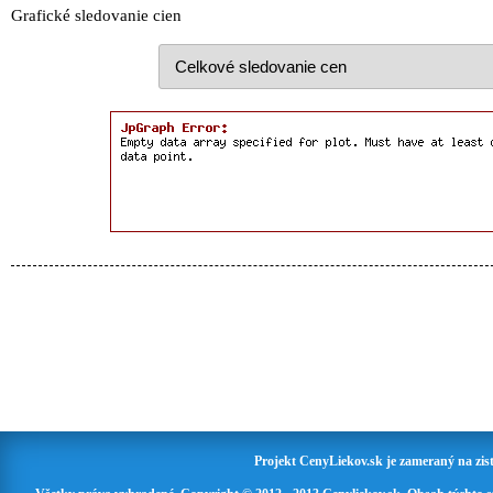
Grafické sledovanie cien
Projekt CenyLiekov.sk je zameraný na zisť