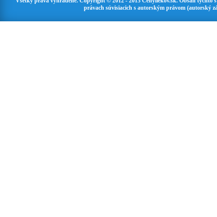
Všetky práva vyhradené. Copyright © 2012 - 2013 Cenyliekov.sk. Obsah týchto 
právach súvisiacich s autorským právom (autorský zá