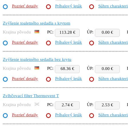
Pozrieť detaily
Príbalový leták
Súhrn charakteri
Zvýšenie toaletného sedadla s krytom
Krajina pôvodu
PC:
ÚP:
113.28 €
0.00 €
Pozrieť detaily
Príbalový leták
Súhrn charakteri
Zvýšenie toaletného sedadla bez krytu
Krajina pôvodu
PC:
ÚP:
68.36 €
0.00 €
Pozrieť detaily
Príbalový leták
Súhrn charakteri
Zvlhčovací filter Thermovent T
Krajina pôvodu
PC:
ÚP:
2.74 €
2.53 €
Pozrieť detaily
Príbalový leták
Súhrn charakteri