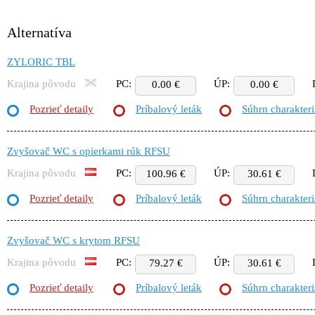
Alternatíva
ZYLORIC TBL
Krajina pôvodu
PC:
ÚP:
0.00 €
0.00 €
Pozrieť detaily
Príbalový leták
Súhrn charakteri
Zvyšovač WC s opierkami rúk RFSU
Krajina pôvodu
PC:
ÚP:
100.96 €
30.61 €
Pozrieť detaily
Príbalový leták
Súhrn charakteri
Zvyšovač WC s krytom RFSU
Krajina pôvodu
PC:
ÚP:
79.27 €
30.61 €
Pozrieť detaily
Príbalový leták
Súhrn charakteri