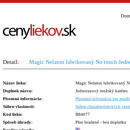
Dom
Detail:
Magic Nelaton lubrikovaný No touch Jedno
Názov lieku:
Magic Nelaton lubrikovaný N
Doplnok názvu:
Jednorazový mužský katéter, 
Písomná informácia:
Písomná informácia pre použi
Súhrn vlastností:
Súhrn charakteristických vlast
Kód lieku:
B84077
Spôsob úhrady:
Plne hradené - bez doplatku