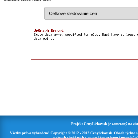
Projekt CenyLiekov.sk je zameraný na zisť
Všetky práva vyhradené. Copyright © 2012 - 2013 Cenyliekov.sk. Obsah týchto 
právach súvisiacich s autorským právom (autorský zá