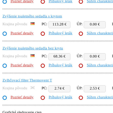
Pozrieť detaily
Príbalový leták
Súhrn charakteri
Zvýšenie toaletného sedadla s krytom
Krajina pôvodu
PC:
ÚP:
113.28 €
0.00 €
Pozrieť detaily
Príbalový leták
Súhrn charakteri
Zvýšenie toaletného sedadla bez krytu
Krajina pôvodu
PC:
ÚP:
68.36 €
0.00 €
Pozrieť detaily
Príbalový leták
Súhrn charakteri
Zvlhčovací filter Thermovent T
Krajina pôvodu
PC:
ÚP:
2.74 €
2.53 €
Pozrieť detaily
Príbalový leták
Súhrn charakteri
Grafické sledovanie cien