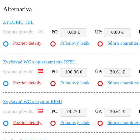
Alternatíva
ZYLORIC TBL
Krajina pôvodu
PC:
ÚP:
0.00 €
0.00 €
Pozrieť detaily
Príbalový leták
Súhrn charakteri
Zvyšovač WC s opierkami rúk RFSU
Krajina pôvodu
PC:
ÚP:
100.96 €
30.61 €
Pozrieť detaily
Príbalový leták
Súhrn charakteri
Zvyšovač WC s krytom RFSU
Krajina pôvodu
PC:
ÚP:
79.27 €
30.61 €
Pozrieť detaily
Príbalový leták
Súhrn charakteri