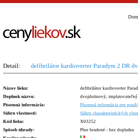
Dom
Detail:
defibrilátor kardioverter Paradym 2 DR dv
Názov lieku:
defibrilátor kardioverter Par
Doplnok názvu:
dvojdutinový, implatovateľný
Písomná informácia:
Písomná informácia pre použi
Súhrn vlastností:
Súhrn charakteristických vlast
Kód lieku:
X03252
Spôsob úhrady:
Plne hradené - bez doplatku