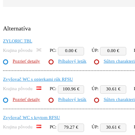
Alternatíva
ZYLORIC TBL
Krajina pôvodu
PC:
ÚP:
0.00 €
0.00 €
Pozrieť detaily
Príbalový leták
Súhrn charakteri
Zvyšovač WC s opierkami rúk RFSU
Krajina pôvodu
PC:
ÚP:
100.96 €
30.61 €
Pozrieť detaily
Príbalový leták
Súhrn charakteri
Zvyšovač WC s krytom RFSU
Krajina pôvodu
PC:
ÚP:
79.27 €
30.61 €