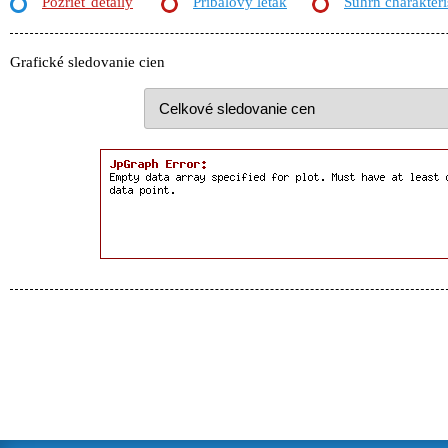
Pozrieť detaily
Príbalový leták
Súhrn charakteri
Grafické sledovanie cien