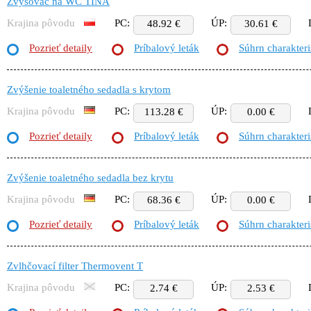
Zvyšovač na WC TINA
Krajina pôvodu
PC:
ÚP:
48.92 €
30.61 €
Pozrieť detaily
Príbalový leták
Súhrn charakteri
Zvýšenie toaletného sedadla s krytom
Krajina pôvodu
PC:
ÚP:
113.28 €
0.00 €
Pozrieť detaily
Príbalový leták
Súhrn charakteri
Zvýšenie toaletného sedadla bez krytu
Krajina pôvodu
PC:
ÚP:
68.36 €
0.00 €
Pozrieť detaily
Príbalový leták
Súhrn charakteri
Zvlhčovací filter Thermovent T
Krajina pôvodu
PC:
ÚP:
2.74 €
2.53 €