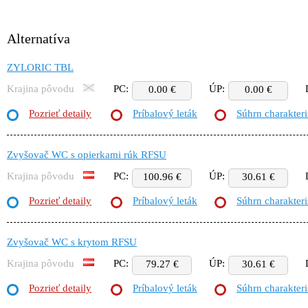
Alternatíva
ZYLORIC TBL
Krajina pôvodu
PC:
ÚP:
0.00 €
0.00 €
Pozrieť detaily
Príbalový leták
Súhrn charakteri
Zvyšovač WC s opierkami rúk RFSU
Krajina pôvodu
PC:
ÚP:
100.96 €
30.61 €
Pozrieť detaily
Príbalový leták
Súhrn charakteri
Zvyšovač WC s krytom RFSU
Krajina pôvodu
PC:
ÚP:
79.27 €
30.61 €
Pozrieť detaily
Príbalový leták
Súhrn charakteri