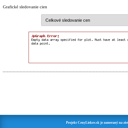
Grafické sledovanie cien
Projekt CenyLiekov.sk je zameraný na zisť