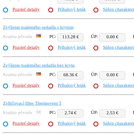
Pozrieť detaily
Príbalový leták
Súhrn charakteri
Zvýšenie toaletného sedadla s krytom
Krajina pôvodu
PC:
ÚP:
113.28 €
0.00 €
Pozrieť detaily
Príbalový leták
Súhrn charakteri
Zvýšenie toaletného sedadla bez krytu
Krajina pôvodu
PC:
ÚP:
68.36 €
0.00 €
Pozrieť detaily
Príbalový leták
Súhrn charakteri
Zvlhčovací filter Thermovent T
Krajina pôvodu
PC:
ÚP:
2.74 €
2.53 €
Pozrieť detaily
Príbalový leták
Súhrn charakteri