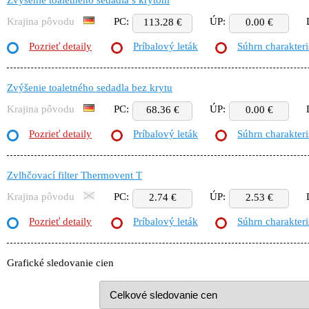
Zvýšenie toaletného sedadla s krytom
Krajina pôvodu
PC:
ÚP:
113.28 €
0.00 €
Pozrieť detaily
Príbalový leták
Súhrn charakteri
Zvýšenie toaletného sedadla bez krytu
Krajina pôvodu
PC:
ÚP:
68.36 €
0.00 €
Pozrieť detaily
Príbalový leták
Súhrn charakteri
Zvlhčovací filter Thermovent T
Krajina pôvodu
PC:
ÚP:
2.74 €
2.53 €
Pozrieť detaily
Príbalový leták
Súhrn charakteri
Grafické sledovanie cien