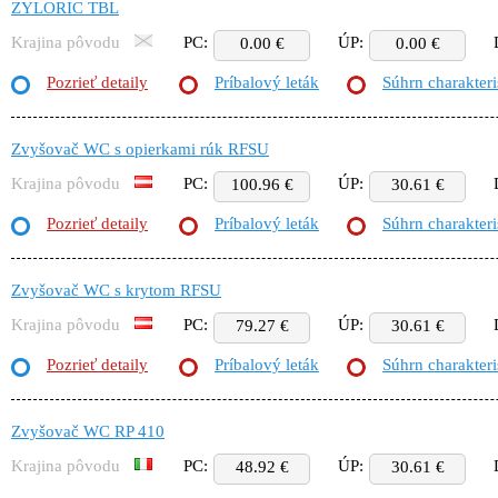
ZYLORIC TBL
Krajina pôvodu
PC:
ÚP:
0.00 €
0.00 €
Pozrieť detaily
Príbalový leták
Súhrn charakteri
Zvyšovač WC s opierkami rúk RFSU
Krajina pôvodu
PC:
ÚP:
100.96 €
30.61 €
Pozrieť detaily
Príbalový leták
Súhrn charakteri
Zvyšovač WC s krytom RFSU
Krajina pôvodu
PC:
ÚP:
79.27 €
30.61 €
Pozrieť detaily
Príbalový leták
Súhrn charakteri
Zvyšovač WC RP 410
Krajina pôvodu
PC:
ÚP:
48.92 €
30.61 €