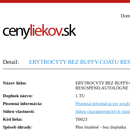
Dom
Detail:
ERYTROCYTY BEZ BUFFY-COATU RE
Názov lieku:
ERYTROCYTY BEZ BUFFY
RESUSPEND.AUTOLÓGNE
Doplnok názvu:
1 TU
Písomná informácia:
Písomná informácia pre použi
Súhrn vlastností:
Súhrn charakteristických vlast
Kód lieku:
T0023
Spôsob úhrady:
Plne hradené - bez doplatku