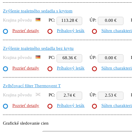
Zvýšenie toaletného sedadla s krytom
Krajina pôvodu
PC:
ÚP:
113.28 €
0.00 €
Pozrieť detaily
Príbalový leták
Súhrn charakteri
Zvýšenie toaletného sedadla bez krytu
Krajina pôvodu
PC:
ÚP:
68.36 €
0.00 €
Pozrieť detaily
Príbalový leták
Súhrn charakteri
Zvlhčovací filter Thermovent T
Krajina pôvodu
PC:
ÚP:
2.74 €
2.53 €
Pozrieť detaily
Príbalový leták
Súhrn charakteri
Grafické sledovanie cien