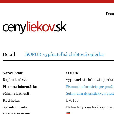
Dom
Detail:
SOPUR vypínateľná chrbtová opierka
Názov lieku:
SOPUR
Doplnok názvu:
vypínateľná chrbtová opierka
Písomná informácia:
Písomná informácia pre použi
Súhrn vlastností:
Súhrn charakteristických vlast
Kód lieku:
L70103
Spôsob úhrady:
Nehradený - na lekársky predp