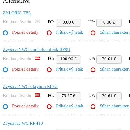
Alternatíva
ZYLORIC TBL
Krajina pôvodu
PC:
ÚP:
0.00 €
0.00 €
Pozrieť detaily
Príbalový leták
Súhrn charakteri
Zvyšovač WC s opierkami rúk RFSU
Krajina pôvodu
PC:
ÚP:
100.96 €
30.61 €
Pozrieť detaily
Príbalový leták
Súhrn charakteri
Zvyšovač WC s krytom RFSU
Krajina pôvodu
PC:
ÚP:
79.27 €
30.61 €
Pozrieť detaily
Príbalový leták
Súhrn charakteri
Zvyšovač WC RP 410