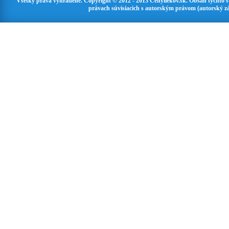
Všetky práva vyhradené. Copyright © 2012 - 2013 Cenyliekov.sk. Obsah týchto 
právach súvisiacich s autorským právom (autorský zá