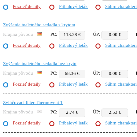
Pozrieť detaily
Príbalový leták
Súhrn charakteri
Zvýšenie toaletného sedadla s krytom
Krajina pôvodu
PC:
ÚP:
113.28 €
0.00 €
Pozrieť detaily
Príbalový leták
Súhrn charakteri
Zvýšenie toaletného sedadla bez krytu
Krajina pôvodu
PC:
ÚP:
68.36 €
0.00 €
Pozrieť detaily
Príbalový leták
Súhrn charakteri
Zvlhčovací filter Thermovent T
Krajina pôvodu
PC:
ÚP:
2.74 €
2.53 €
Pozrieť detaily
Príbalový leták
Súhrn charakteri