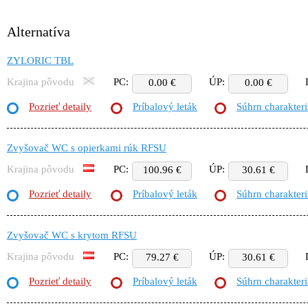
Alternatíva
ZYLORIC TBL
Krajina pôvodu
PC:
ÚP:
0.00 €
0.00 €
Pozrieť detaily
Príbalový leták
Súhrn charakteri
Zvyšovač WC s opierkami rúk RFSU
Krajina pôvodu
PC:
ÚP:
100.96 €
30.61 €
Pozrieť detaily
Príbalový leták
Súhrn charakteri
Zvyšovač WC s krytom RFSU
Krajina pôvodu
PC:
ÚP:
79.27 €
30.61 €
Pozrieť detaily
Príbalový leták
Súhrn charakteri