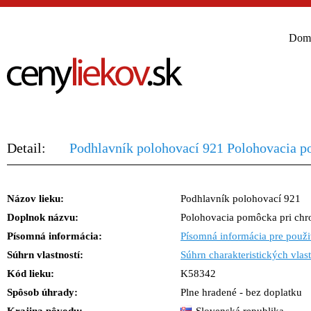
Dom
Detail:
Podhlavník polohovací 921 Polohovacia po
Názov lieku:
Podhlavník polohovací 921
Doplnok názvu:
Polohovacia pomôcka pri chron
Písomná informácia:
Písomná informácia pre použi
Súhrn vlastností:
Súhrn charakteristických vlast
Kód lieku:
K58342
Spôsob úhrady:
Plne hradené - bez doplatku