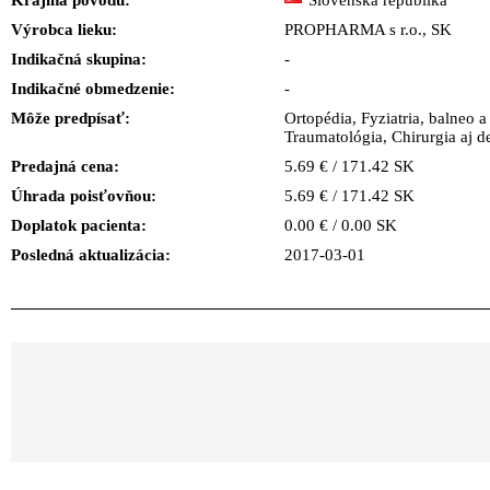
Krajina pôvodu:
Slovenská republika
Výrobca lieku:
PROPHARMA s r.o., SK
Indikačná skupina:
-
Indikačné obmedzenie:
-
Môže predpísať:
Ortopédia, Fyziatria, balneo a l
Traumatológia, Chirurgia aj d
Predajná cena:
5.69 € / 171.42 SK
Úhrada poisťovňou:
5.69 € / 171.42 SK
Doplatok pacienta:
0.00 € / 0.00 SK
Posledná aktualizácia:
2017-03-01