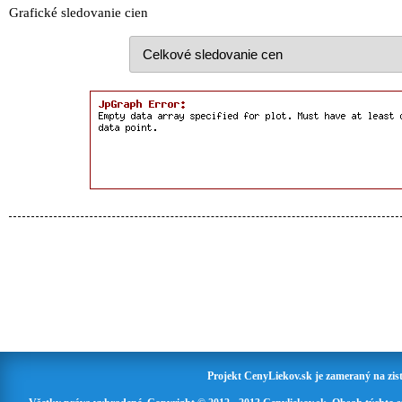
Grafické sledovanie cien
Projekt CenyLiekov.sk je zameraný na zisť