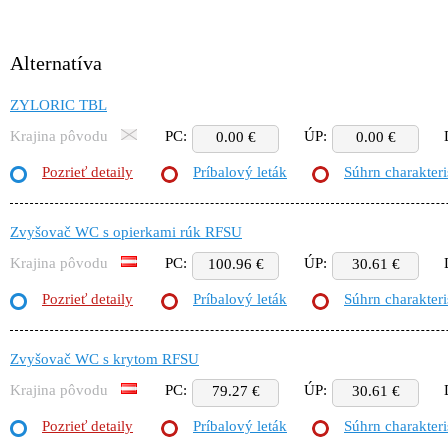
Alternatíva
ZYLORIC TBL
Krajina pôvodu
PC:
ÚP:
0.00 €
0.00 €
Pozrieť detaily
Príbalový leták
Súhrn charakteri
Zvyšovač WC s opierkami rúk RFSU
Krajina pôvodu
PC:
ÚP:
100.96 €
30.61 €
Pozrieť detaily
Príbalový leták
Súhrn charakteri
Zvyšovač WC s krytom RFSU
Krajina pôvodu
PC:
ÚP:
79.27 €
30.61 €
Pozrieť detaily
Príbalový leták
Súhrn charakteri