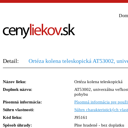
Dom
Detail:
Ortéza kolena teleskopická AT53002, univ
Názov lieku:
Ortéza kolena teleskopická
Doplnok názvu:
AT53002, univerzálna veľkos
pohybu
Písomná informácia:
Písomná informácia pre použi
Súhrn vlastností:
Súhrn charakteristických vlast
Kód lieku:
J95161
Spôsob úhrady:
Plne hradené - bez doplatku