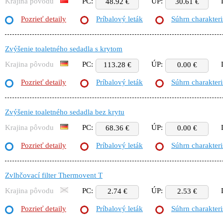
Krajina pôvodu
PC:
ÚP:
48.92 €
30.61 €
Pozrieť detaily
Príbalový leták
Súhrn charakteri
Zvýšenie toaletného sedadla s krytom
Krajina pôvodu
PC:
ÚP:
113.28 €
0.00 €
Pozrieť detaily
Príbalový leták
Súhrn charakteri
Zvýšenie toaletného sedadla bez krytu
Krajina pôvodu
PC:
ÚP:
68.36 €
0.00 €
Pozrieť detaily
Príbalový leták
Súhrn charakteri
Zvlhčovací filter Thermovent T
Krajina pôvodu
PC:
ÚP:
2.74 €
2.53 €
Pozrieť detaily
Príbalový leták
Súhrn charakteri