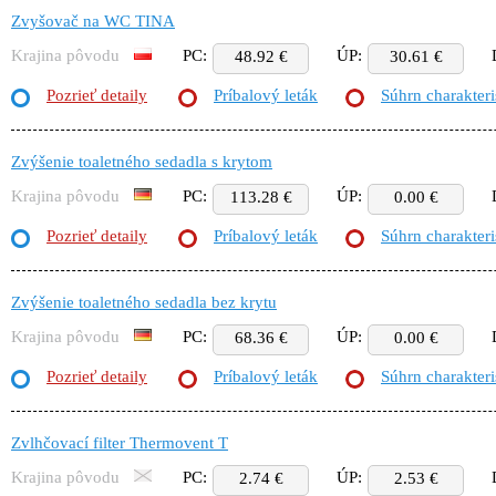
Zvyšovač na WC TINA
Krajina pôvodu
PC:
ÚP:
48.92 €
30.61 €
Pozrieť detaily
Príbalový leták
Súhrn charakteri
Zvýšenie toaletného sedadla s krytom
Krajina pôvodu
PC:
ÚP:
113.28 €
0.00 €
Pozrieť detaily
Príbalový leták
Súhrn charakteri
Zvýšenie toaletného sedadla bez krytu
Krajina pôvodu
PC:
ÚP:
68.36 €
0.00 €
Pozrieť detaily
Príbalový leták
Súhrn charakteri
Zvlhčovací filter Thermovent T
Krajina pôvodu
PC:
ÚP:
2.74 €
2.53 €