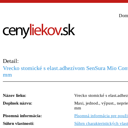
Dom
Detail:
Vrecko stomické s elast.adhezívom SenSura Mio Conv 
mm
Názov lieku:
Vrecko stomické s elast.adh
Doplnok názvu:
Maxi, jednod., výpust., nepri
mm
Písomná informácia:
Písomná informácia pre použi
Súhrn vlastností:
Súhrn charakteristických vlast