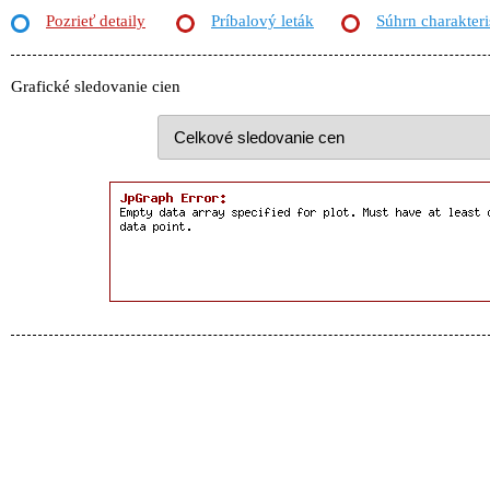
Pozrieť detaily
Príbalový leták
Súhrn charakteri
Grafické sledovanie cien