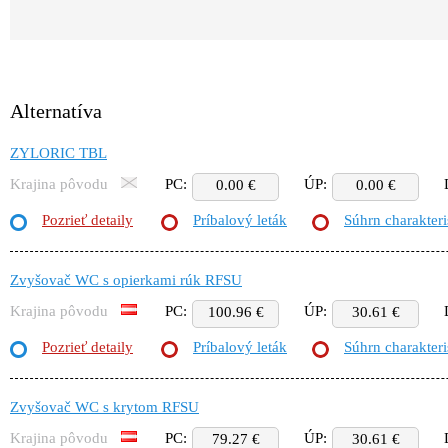
Alternatíva
ZYLORIC TBL
Krajina pôvodu
PC:
ÚP:
0.00 €
0.00 €
Pozrieť detaily
Príbalový leták
Súhrn charakteri
Zvyšovač WC s opierkami rúk RFSU
Krajina pôvodu
PC:
ÚP:
100.96 €
30.61 €
Pozrieť detaily
Príbalový leták
Súhrn charakteri
Zvyšovač WC s krytom RFSU
Krajina pôvodu
PC:
ÚP:
79.27 €
30.61 €