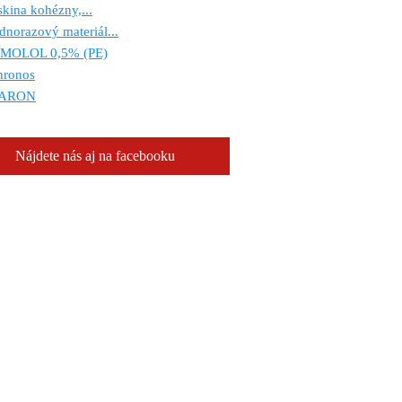
kina kohézny,...
dnorazový materiál...
IMOLOL 0,5% (PE)
hronos
ARON
Nájdete nás aj na facebooku