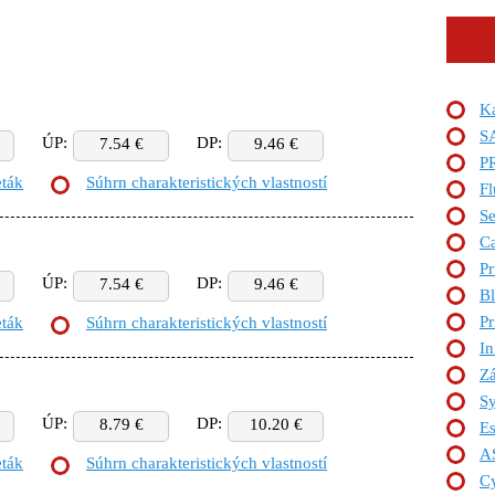
Ka
S
ÚP:
DP:
7.54 €
9.46 €
P
eták
Súhrn charakteristických vlastností
Fl
Se
C
Pr
ÚP:
DP:
7.54 €
9.46 €
Bl
P
eták
Súhrn charakteristických vlastností
In
Zá
S
ÚP:
DP:
8.79 €
10.20 €
Es
A
eták
Súhrn charakteristických vlastností
Cy