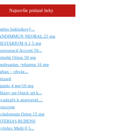
Najnovšie pridané lieky
téter balónikový...
ANDIMMUN NEORAL 25 mg
RESTARIUM A 2,5 mg
uorouracil Accord 50...
rtralin Orion 50 mg
andesartan +pharma 16 mg
uban – obväz...
izzard
riamlo 4 mg/10 mg
fúzny set Quick set k...
vadzače k angiograf....
ynocrom
citalopram Orion 15 mg
STERIAS RUBENS
clolux Multi 0,5...