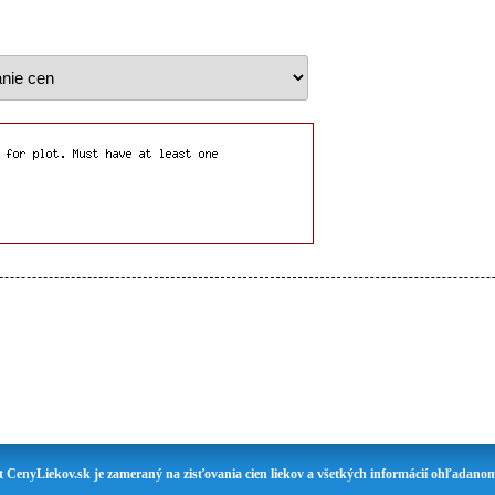
t CenyLiekov.sk je zameraný na zisťovania cien liekov a všetkých informácií ohľadanom