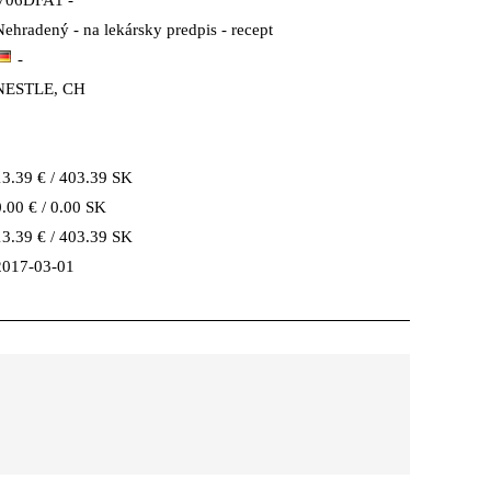
V06DFA1 -
Nehradený - na lekársky predpis - recept
-
NESTLE, CH
13.39 € / 403.39 SK
0.00 € / 0.00 SK
13.39 € / 403.39 SK
2017-03-01