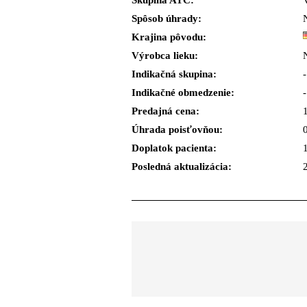
Skupina ATC:
Spôsob úhrady:
Krajina pôvodu:
Výrobca lieku:
Indikačná skupina:
-
Indikačné obmedzenie:
-
Predajná cena:
Úhrada poisťovňou:
Doplatok pacienta:
Posledná aktualizácia: