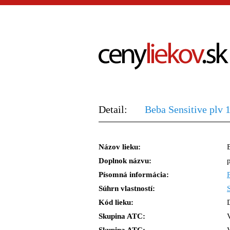
Detail:
Beba Sensitive plv 
Názov lieku:
Doplnok názvu:
Písomná informácia:
Súhrn vlastností:
Kód lieku:
Skupina ATC: