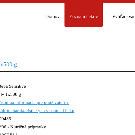
Domov
Zoznam liekov
Vyhľadávan
1x500 g
Beba Sensitive
plv 1x500 g
Písomná informácia pre použivateľov
Súhrn charakteristických vlastnosti lieku
D0485
V06 - Nutričné prípravky