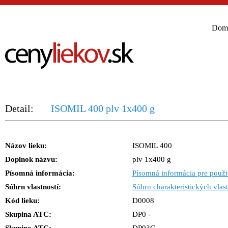
Dom
Detail:
ISOMIL 400 plv 1x400 g
Názov lieku:
ISOMIL 400
Doplnok názvu:
plv 1x400 g
Písomná informácia:
Písomná informácia pre použi
Súhrn vlastností:
Súhrn charakteristických vlast
Kód lieku:
D0008
Skupina ATC:
DP0 -