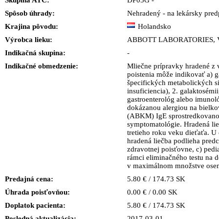
Skupina ATC:
DP03G -
Spôsob úhrady:
Nehradený - na lekársky predp
Krajina pôvodu:
Holandsko
Výrobca lieku:
ABBOTT LABORATORIES, 
Indikačná skupina:
-
Indikačné obmedzenie:
Mliečne prípravky hradené z 
poistenia môže indikovať a) ga
špecifických metabolických si
insuficiencia), 2. galaktosémii,
gastroenterológ alebo imunoló
dokázanou alergiou na bielko
(ABKM) IgE sprostredkovanou 
symptomatológie. Hradená lie
tretieho roku veku dieťaťa. U 
hradená liečba podlieha pred
zdravotnej poisťovne, c) ped
rámci eliminačného testu na 
v maximálnom množstve osem 
Predajná cena:
5.80 € / 174.73 SK
Úhrada poisťovňou:
0.00 € / 0.00 SK
Doplatok pacienta:
5.80 € / 174.73 SK
Posledná aktualizácia:
2017-03-01