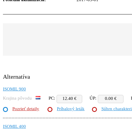
Alternatíva
ISOMIL 900
Krajina pôvodu
PC:
ÚP:
12.40 €
0.00 €
Pozrieť detaily
Príbalový leták
Súhrn charakteri
ISOMIL 400