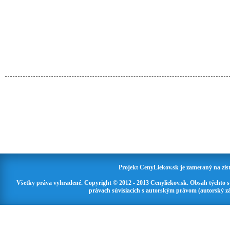
Projekt CenyLiekov.sk je zameraný na zisť
Všetky práva vyhradené. Copyright © 2012 - 2013 Cenyliekov.sk. Obsah týchto 
právach súvisiacich s autorským právom (autorský zá