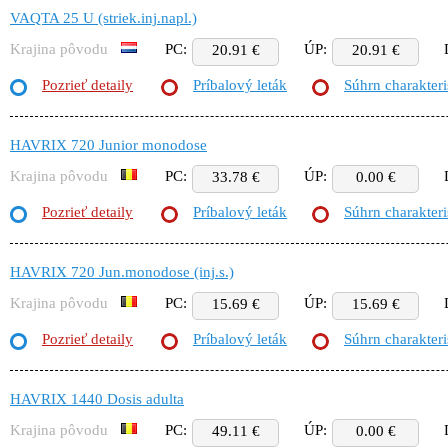
VAQTA 25 U (striek.inj.napl.)
Krajina pôvodu
PC:
ÚP:
20.91 €
20.91 €
Pozrieť detaily
Príbalový leták
Súhrn charakteri
HAVRIX 720 Junior monodose
Krajina pôvodu
PC:
ÚP:
33.78 €
0.00 €
Pozrieť detaily
Príbalový leták
Súhrn charakteri
HAVRIX 720 Jun.monodose (inj.s.)
Krajina pôvodu
PC:
ÚP:
15.69 €
15.69 €
Pozrieť detaily
Príbalový leták
Súhrn charakteri
HAVRIX 1440 Dosis adulta
Krajina pôvodu
PC:
ÚP:
49.11 €
0.00 €