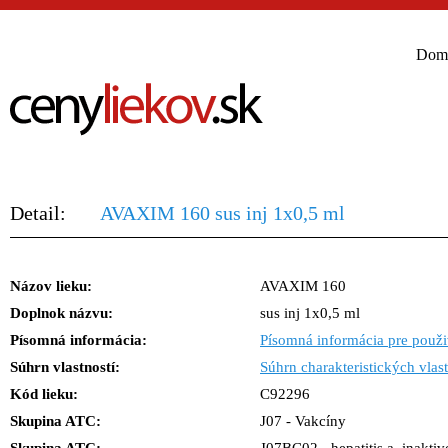
Dom
Detail:
AVAXIM 160 sus inj 1x0,5 ml
Názov lieku:
AVAXIM 160
Doplnok názvu:
sus inj 1x0,5 ml
Písomná informácia:
Písomná informácia pre použi
Súhrn vlastností:
Súhrn charakteristických vlast
Kód lieku:
C92296
Skupina ATC:
J07 - Vakcíny