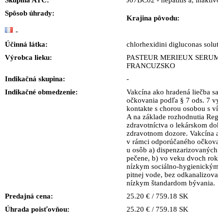
Skupina ATC:
J07BC02 - hepatitis a, inakti
Spôsob úhrady:
Krajina pôvodu:
-
Účinná látka:
chlorhexidini digluconas solu
Výrobca lieku:
PASTEUR MERIEUX SERUM
FRANCUZSKO
Indikačná skupina:
-
Indikačné obmedzenie:
Vakcína ako hradená liečba s
očkovania podľa § 7 ods. 7 
kontakte s chorou osobou s 
A na základe rozhodnutia Re
zdravotníctva o lekárskom d
zdravotnom dozore. Vakcína a
v rámci odporúčaného očkova
u osôb a) dispenzarizovaných
pečene, b) vo veku dvoch roko
nízkym sociálno-hygienickým
pitnej vode, bez odkanalizov
nízkym štandardom bývania.
Predajná cena:
25.20 € / 759.18 SK
Úhrada poisťovňou:
25.20 € / 759.18 SK