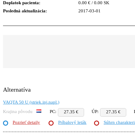
Doplatok pacienta:
0.00 € / 0.00 SK
Posledná aktualizácia:
2017-03-01
Alternatíva
VAQTA 50 U (striek.inj.napl.)
Krajina pôvodu
PC:
ÚP:
27.35 €
27.35 €
Pozrieť detaily
Príbalový leták
Súhrn charakteri