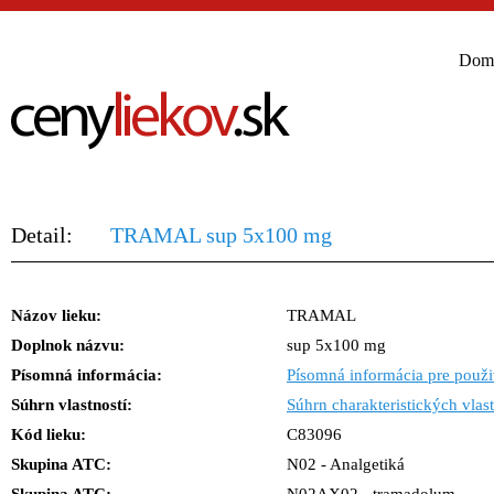
Dom
Detail:
TRAMAL sup 5x100 mg
Názov lieku:
TRAMAL
Doplnok názvu:
sup 5x100 mg
Písomná informácia:
Písomná informácia pre použi
Súhrn vlastností:
Súhrn charakteristických vlast
Kód lieku:
C83096
Skupina ATC:
N02 - Analgetiká