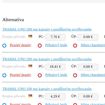
Alternatíva
TRAMAL UNO 200 mg kapsuly s predĺženým uvoľňovaním
Krajina pôvodu
PC:
ÚP:
7.76 €
0.00 €
Pozrieť detaily
Príbalový leták
Súhrn charakteri
TRAMAL UNO 200 mg kapsuly s predĺženým uvoľňovaním
Krajina pôvodu
PC:
ÚP:
18.41 €
0.00 €
Pozrieť detaily
Príbalový leták
Súhrn charakteri
TRAMAL UNO 100 mg kapsuly s predĺženým uvoľňovaním
Krajina pôvodu
PC:
ÚP:
4.29 €
0.00 €
Pozrieť detaily
Príbalový leták
Súhrn charakteri