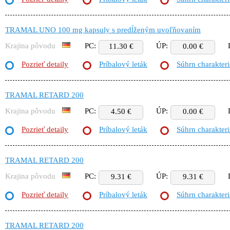
TRAMAL UNO 100 mg kapsuly s predĺženým uvoľňovaním
Krajina pôvodu
PC:
ÚP:
11.30 €
0.00 €
Pozrieť detaily
Príbalový leták
Súhrn charakteri
TRAMAL RETARD 200
Krajina pôvodu
PC:
ÚP:
4.50 €
0.00 €
Pozrieť detaily
Príbalový leták
Súhrn charakteri
TRAMAL RETARD 200
Krajina pôvodu
PC:
ÚP:
9.31 €
9.31 €
Pozrieť detaily
Príbalový leták
Súhrn charakteri
TRAMAL RETARD 200