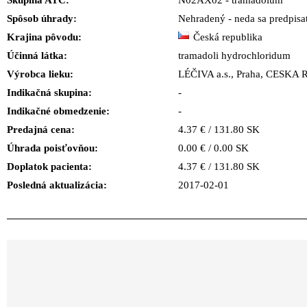
Skupina ATC:
N02AX02 - tramadolum
Spôsob úhrady:
Nehradený - neda sa predpisa
Krajina pôvodu:
Česká republika
Účinná látka:
tramadoli hydrochloridum
Výrobca lieku:
LÉČIVA a.s., Praha, CESK
Indikačná skupina:
-
Indikačné obmedzenie:
-
Predajná cena:
4.37 € / 131.80 SK
Úhrada poisťovňou:
0.00 € / 0.00 SK
Doplatok pacienta:
4.37 € / 131.80 SK
Posledná aktualizácia:
2017-02-01