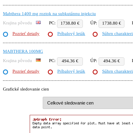
Mabthera 1400 mg roztok na subkutánnu injekciu
Krajina pôvodu
PC:
ÚP:
1738.80 €
1738.80 €
Pozrieť detaily
Príbalový leták
Súhrn charakteri
MABTHERA 100MG
Krajina pôvodu
PC:
ÚP:
494.36 €
494.36 €
Pozrieť detaily
Príbalový leták
Súhrn charakteri
Grafické sledovanie cien