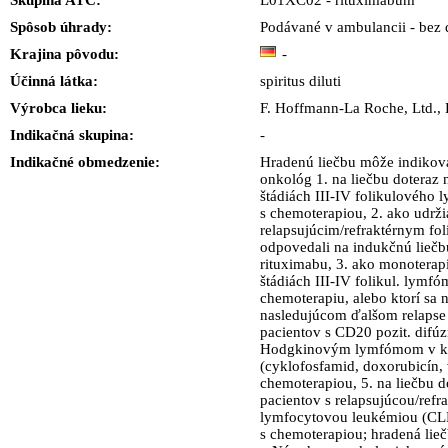
Skupina ATC:
L01XC02 - rituximabum
Spôsob úhrady:
Podávané v ambulancii - bez 
Krajina pôvodu:
-
Účinná látka:
spiritus diluti
Výrobca lieku:
F. Hoffmann-La Roche, Ltd.
Indikačná skupina:
-
Indikačné obmedzenie:
Hradenú liečbu môže indikova
onkológ 1. na liečbu doteraz 
štádiách III-IV folikulového
s chemoterapiou, 2. ako udrži
relapsujúcim/refraktérnym fol
odpovedali na indukčnú liečb
rituximabu, 3. ako monoterapi
štádiách III-IV folikul. lymfóm
chemoterapiu, alebo ktorí sa
nasledujúcom ďalšom relapse 
pacientov s CD20 pozit. di
Hodgkinovým lymfómom v k
(cyklofosfamid, doxorubicín, 
chemoterapiou, 5. na liečbu d
pacientov s relapsujúcou/refr
lymfocytovou leukémiou (CL
s chemoterapiou; hradená lie