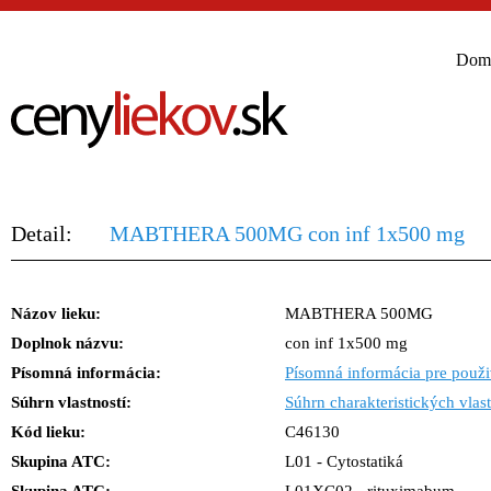
Dom
Detail:
MABTHERA 500MG con inf 1x500 mg
Názov lieku:
MABTHERA 500MG
Doplnok názvu:
con inf 1x500 mg
Písomná informácia:
Písomná informácia pre použi
Súhrn vlastností:
Súhrn charakteristických vlast
Kód lieku:
C46130
Skupina ATC:
L01 - Cytostatiká