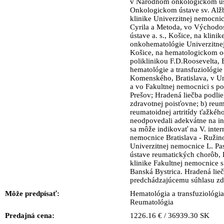
v Národnom onkologickom úst
Onkologickom ústave sv. Alžbe
klinike Univerzitnej nemocnic
Cyrila a Metoda, vo Východ
ústave a. s., Košice, na klini
onkohematológie Univerzitnej
Košice, na hematologickom o
poliklinikou F.D.Roosevelta, 
hematológie a transfuziológie
Komenského, Bratislava, v Un
a vo Fakultnej nemocnici s po
Prešov; Hradená liečba podli
zdravotnej poisťovne; b) reum
reumatoidnej artritídy ťažkého
neodpovedali adekvátne na in
sa môže indikovať na V. inter
nemocnice Bratislava - Ružinov
Univerzitnej nemocnice L. Pa
ústave reumatických chorôb, Pi
klinike Fakultnej nemocnice s
Banská Bystrica. Hradená lie
predchádzajúcemu súhlasu zd
Môže predpísať:
Hematológia a transfuziológia
Reumatológia
Predajná cena:
1226.16 € / 36939.30 SK